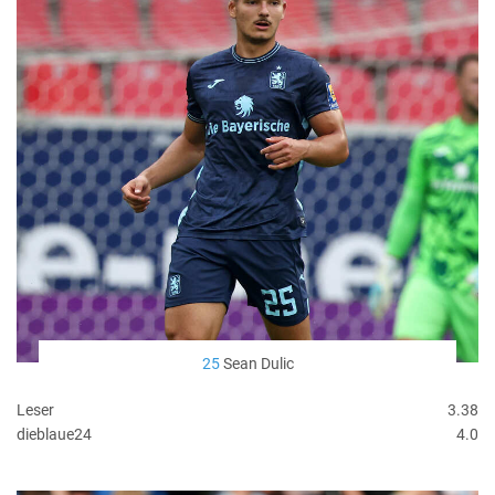
25
Sean Dulic
Leser
3.38
dieblaue24
4.0