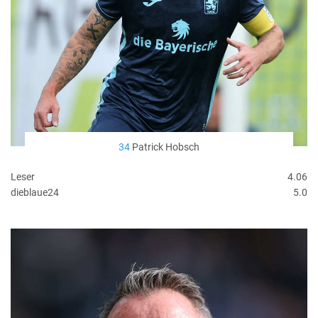
34
Patrick Hobsch
Leser
4.06
dieblaue24
5.0