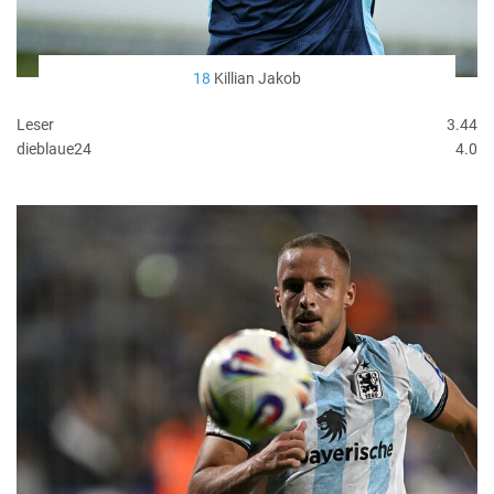
18
Killian Jakob
Leser
3.44
dieblaue24
4.0