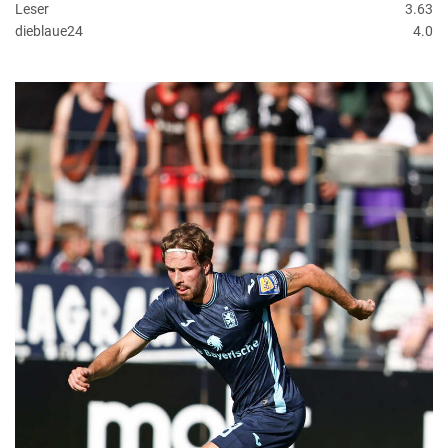
Leser
3.63
dieblaue24
4.0