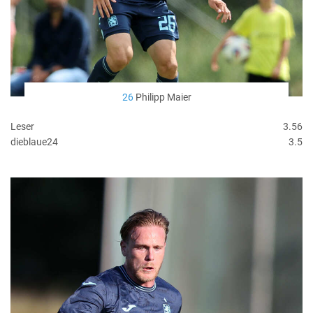
26
Philipp Maier
Leser
3.56
dieblaue24
3.5