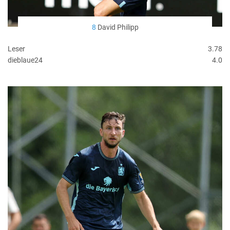
8
David Philipp
Leser
3.78
dieblaue24
4.0