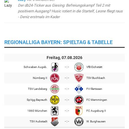
Der db24-Ticker aus Giesing: Befreiungskampf Teil 2 mit
positivem Ausgang? Husic rotiert in die Startelf, Leone fliegt raus
- Deniz erstmals im Kader
REGIONALLIGA BAYERN: SPIELTAG & TABELLE
Freitag, 07.08.2026
Schwaben Augsb.
- : -
VfB Eichstätt
Nürnberg II
- : -
TSV Buchbach
TSV Landsberg
- : -
FV Illertissen
SpVgg Bayreuth
- : -
FC Memmingen
1860 München
- : -
FC Augsburg II
TSV Aubstadt
- : -
W. Burghausen