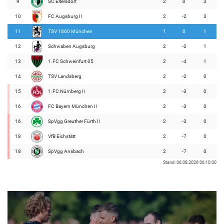
9
SC Eltersdorf
2
0
3
10
FC Augsburg II
2
-2
3
11
TSV 1860 München
1
0
1
12
Schwaben Augsburg
2
-2
1
13
1.FC Schweinfurt 05
2
-4
1
14
TSV Landsberg
2
-2
0
15
1.FC Nürnberg II
2
-3
0
16
FC Bayern München II
2
-3
0
16
SpVgg Greuther Fürth II
2
-3
0
18
VfB Eichstätt
2
-7
0
18
SpVgg Ansbach
2
-7
0
Stand: 06.08.2026 06:10:00