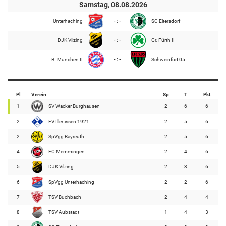
Samstag, 08.08.2026
Unterhaching
- : -
SC Eltersdorf
DJK Vilzing
- : -
Gr. Fürth II
B. München II
- : -
Schweinfurt 05
Pl
Verein
Sp
T
Pkt
1
SV Wacker Burghausen
2
6
6
2
FV Illertissen 1921
2
5
6
2
SpVgg Bayreuth
2
5
6
4
FC Memmingen
2
4
6
5
DJK Vilzing
2
3
6
6
SpVgg Unterhaching
2
2
6
7
TSV Buchbach
2
4
4
8
TSV Aubstadt
1
4
3