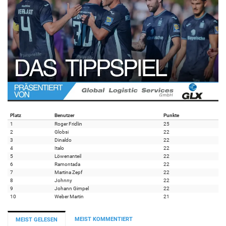
Platz
Benutzer
Punkte
1
Roger Fridlin
25
2
Globsi
22
3
Dinaldo
22
4
Italo
22
5
Löwenanteil
22
6
Ramontada
22
7
Martina Zepf
22
8
Johnny
22
9
Johann Gimpel
22
10
Weber Martin
21
MEIST KOMMENTIERT
MEIST GELESEN