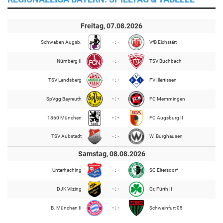
Freitag, 07.08.2026
Schwaben Augsb.
- : -
VfB Eichstätt
Nürnberg II
- : -
TSV Buchbach
TSV Landsberg
- : -
FV Illertissen
SpVgg Bayreuth
- : -
FC Memmingen
1860 München
- : -
FC Augsburg II
TSV Aubstadt
- : -
W. Burghausen
Samstag, 08.08.2026
Unterhaching
- : -
SC Eltersdorf
DJK Vilzing
- : -
Gr. Fürth II
B. München II
- : -
Schweinfurt 05