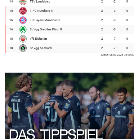
14
TSV Landsberg
2
-2
0
15
1.FC Nürnberg II
2
-3
0
16
FC Bayern München II
2
-3
0
16
SpVgg Greuther Fürth II
2
-3
0
18
VfB Eichstätt
2
-7
0
18
SpVgg Ansbach
2
-7
0
Stand: 06.08.2026 06:10:00