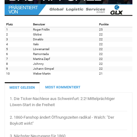
Platz
Benutzer
Punkte
1
Roger Fridlin
25
2
Globsi
22
3
Dinaldo
22
4
Italo
22
5
Löwenanteil
22
6
Ramontada
22
7
Martina Zepf
22
8
Johnny
22
9
Johann Gimpel
22
10
Weber Martin
21
MEIST KOMMENTIERT
MEIST GELESEN
1.
Die Ticker-Nachlese aus Schweinfurt: 2:2! Mittelprächtiger
Löwen-Start in die Freiheit
2.
1860-Fanshop ändert Öffnungszeiten radikal - Walch: "Der
Boykott wirkt"
3.
Nächster Neuzugang für 1860