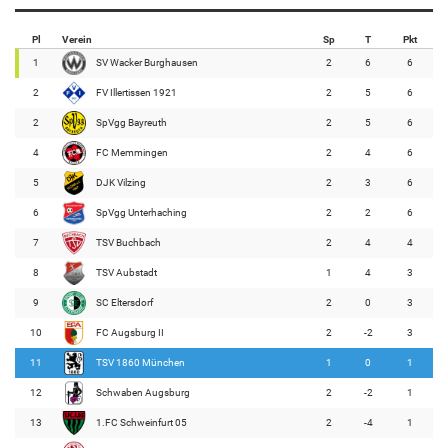
Pl
Verein
Sp
T
Pkt
1
SV Wacker Burghausen
2
6
6
2
FV Illertissen 1921
2
5
6
2
SpVgg Bayreuth
2
5
6
4
FC Memmingen
2
4
6
5
DJK Vilzing
2
3
6
6
SpVgg Unterhaching
2
2
6
7
TSV Buchbach
2
4
4
8
TSV Aubstadt
1
4
3
9
SC Eltersdorf
2
0
3
10
FC Augsburg II
2
-2
3
11
TSV 1860 München
1
0
1
12
Schwaben Augsburg
2
-2
1
13
1.FC Schweinfurt 05
2
-4
1