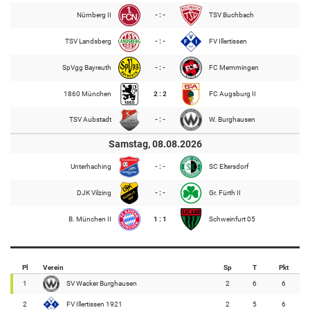
Nürnberg II
- : -
TSV Buchbach
TSV Landsberg
- : -
FV Illertissen
SpVgg Bayreuth
- : -
FC Memmingen
1860 München
2 : 2
FC Augsburg II
TSV Aubstadt
- : -
W. Burghausen
Samstag, 08.08.2026
Unterhaching
- : -
SC Eltersdorf
DJK Vilzing
- : -
Gr. Fürth II
B. München II
1 : 1
Schweinfurt 05
Pl
Verein
Sp
T
Pkt
1
SV Wacker Burghausen
2
6
6
2
FV Illertissen 1921
2
5
6