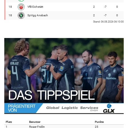
18
VfB Eichstätt
2
-7
0
18
SpVgg Ansbach
2
-7
0
Stand: 06.08.2026 06:10:00
Platz
Benutzer
Punkte
1
Roger Fridlin
25