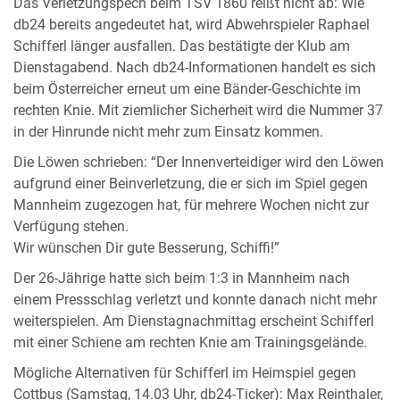
Das Verletzungspech beim TSV 1860 reißt nicht ab: Wie
db24 bereits angedeutet hat, wird Abwehrspieler Raphael
Schifferl länger ausfallen. Das bestätigte der Klub am
Dienstagabend. Nach db24-Informationen handelt es sich
beim Österreicher erneut um eine Bänder-Geschichte im
rechten Knie. Mit ziemlicher Sicherheit wird die Nummer 37
in der Hinrunde nicht mehr zum Einsatz kommen.
Die Löwen schrieben: “Der Innenverteidiger wird den Löwen
aufgrund einer Beinverletzung, die er sich im Spiel gegen
Mannheim zugezogen hat, für mehrere Wochen nicht zur
Verfügung stehen.
Wir wünschen Dir gute Besserung, Schiffi!”
Der 26-Jährige hatte sich beim 1:3 in Mannheim nach
einem Pressschlag verletzt und konnte danach nicht mehr
weiterspielen. Am Dienstagnachmittag erscheint Schifferl
mit einer Schiene am rechten Knie am Trainingsgelände.
Mögliche Alternativen für Schifferl im Heimspiel gegen
Cottbus (Samstag, 14.03 Uhr, db24-Ticker): Max Reinthaler,