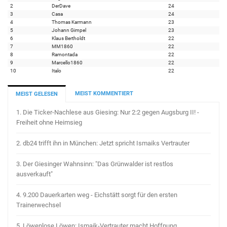
2
DerDave
24
3
Casa
24
4
Thomas Karmann
23
5
Johann Gimpel
23
6
Klaus Bertholdt
22
7
MM1860
22
8
Ramontada
22
9
Marcello1860
22
10
Italo
22
MEIST KOMMENTIERT
MEIST GELESEN
1.
Die Ticker-Nachlese aus Giesing: Nur 2:2 gegen Augsburg II! -
Freiheit ohne Heimsieg
2.
db24 trifft ihn in München: Jetzt spricht Ismaiks Vertrauter
3.
Der Giesinger Wahnsinn: "Das Grünwalder ist restlos
ausverkauft"
4.
9.200 Dauerkarten weg - Eichstätt sorgt für den ersten
Trainerwechsel
5.
Löwenlose Löwen: Ismaik-Vertrauter macht Hoffnung