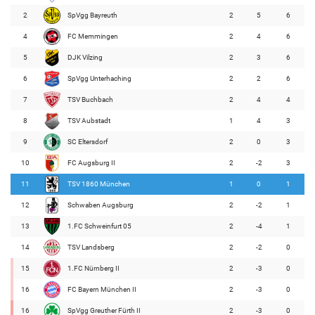
2
SpVgg Bayreuth
2
5
6
4
FC Memmingen
2
4
6
5
DJK Vilzing
2
3
6
6
SpVgg Unterhaching
2
2
6
7
TSV Buchbach
2
4
4
8
TSV Aubstadt
1
4
3
9
SC Eltersdorf
2
0
3
10
FC Augsburg II
2
-2
3
11
TSV 1860 München
1
0
1
12
Schwaben Augsburg
2
-2
1
13
1.FC Schweinfurt 05
2
-4
1
14
TSV Landsberg
2
-2
0
15
1.FC Nürnberg II
2
-3
0
16
FC Bayern München II
2
-3
0
16
SpVgg Greuther Fürth II
2
-3
0