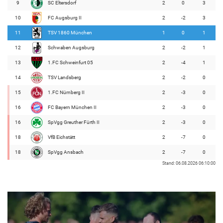
9
SC Eltersdorf
2
0
3
10
FC Augsburg II
2
-2
3
11
TSV 1860 München
1
0
1
12
Schwaben Augsburg
2
-2
1
13
1.FC Schweinfurt 05
2
-4
1
14
TSV Landsberg
2
-2
0
15
1.FC Nürnberg II
2
-3
0
16
FC Bayern München II
2
-3
0
16
SpVgg Greuther Fürth II
2
-3
0
18
VfB Eichstätt
2
-7
0
18
SpVgg Ansbach
2
-7
0
Stand: 06.08.2026 06:10:00