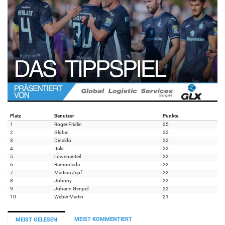
Platz
Benutzer
Punkte
1
Roger Fridlin
25
2
Globsi
22
3
Dinaldo
22
4
Italo
22
5
Löwenanteil
22
6
Ramontada
22
7
Martina Zepf
22
8
Johnny
22
9
Johann Gimpel
22
10
Weber Martin
21
MEIST KOMMENTIERT
MEIST GELESEN