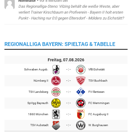
Nominator *
vor 8 Minuten
bei
Das Regionalliga-Steno: Vilzing behält die weiße Weste, aber
verliert Trainer Kirschbaum an Profiverein - Bayern II holt ersten
Punkt - Haching nur 0:0 gegen Eltersdorf - Mölders zu Eichstätt?
REGIONALLIGA BAYERN: SPIELTAG & TABELLE
Freitag, 07.08.2026
Schwaben Augsb.
- : -
VfB Eichstätt
Nürnberg II
- : -
TSV Buchbach
TSV Landsberg
- : -
FV Illertissen
SpVgg Bayreuth
- : -
FC Memmingen
1860 München
- : -
FC Augsburg II
TSV Aubstadt
- : -
W. Burghausen