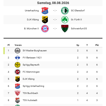
Samstag, 08.08.2026
Unterhaching
- : -
SC Eltersdorf
DJK Vilzing
- : -
Gr. Fürth II
B. München II
- : -
Schweinfurt 05
Pl
Verein
Sp
T
Pkt
1
SV Wacker Burghausen
2
6
6
2
FV Illertissen 1921
2
5
6
2
SpVgg Bayreuth
2
5
6
4
FC Memmingen
2
4
6
5
DJK Vilzing
2
3
6
6
SpVgg Unterhaching
2
2
6
7
TSV Buchbach
2
4
4
8
TSV Aubstadt
1
4
3