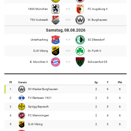
1860 München
- : -
FC Augsburg II
TSV Aubstadt
- : -
W. Burghausen
Samstag, 08.08.2026
Unterhaching
- : -
SC Eltersdorf
DJK Vilzing
- : -
Gr. Fürth II
B. München II
- : -
Schweinfurt 05
Pl
Verein
Sp
T
Pkt
1
SV Wacker Burghausen
2
6
6
2
FV Illertissen 1921
2
5
6
2
SpVgg Bayreuth
2
5
6
4
FC Memmingen
2
4
6
5
DJK Vilzing
2
3
6