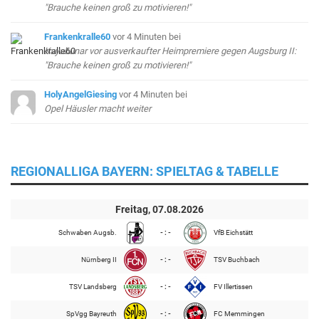
"Brauche keinen groß zu motivieren!"
Frankenkralle60
vor 4 Minuten
bei
Kayabunar vor ausverkaufter Heimpremiere gegen Augsburg II:
"Brauche keinen groß zu motivieren!"
HolyAngelGiesing
vor 4 Minuten
bei
Opel Häusler macht weiter
REGIONALLIGA BAYERN: SPIELTAG & TABELLE
Freitag, 07.08.2026
Schwaben Augsb.
- : -
VfB Eichstätt
Nürnberg II
- : -
TSV Buchbach
TSV Landsberg
- : -
FV Illertissen
SpVgg Bayreuth
- : -
FC Memmingen