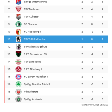
6
SpVgg Unterhaching
2
2
6
7
TSV Buchbach
2
4
4
8
TSV Aubstadt
1
4
3
9
SC Eltersdorf
2
0
3
10
FC Augsburg II
2
-2
3
11
TSV 1860 München
1
0
1
12
Schwaben Augsburg
2
-2
1
13
1.FC Schweinfurt 05
2
-4
1
14
TSV Landsberg
2
-2
0
15
1.FC Nürnberg II
2
-3
0
16
FC Bayern München II
2
-3
0
16
SpVgg Greuther Fürth II
2
-3
0
18
VfB Eichstätt
2
-7
0
18
SpVgg Ansbach
2
-7
0
Stand: 06.08.2026 06:10:00