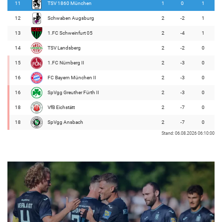
11
TSV 1860 München
1
0
1
12
Schwaben Augsburg
2
-2
1
13
1.FC Schweinfurt 05
2
-4
1
14
TSV Landsberg
2
-2
0
15
1.FC Nürnberg II
2
-3
0
16
FC Bayern München II
2
-3
0
16
SpVgg Greuther Fürth II
2
-3
0
18
VfB Eichstätt
2
-7
0
18
SpVgg Ansbach
2
-7
0
Stand: 06.08.2026 06:10:00