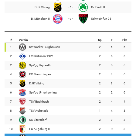
DJK Vilzing
- : -
Gr. Fürth II
B. München II
- : -
Schweinfurt 05
Pl
Verein
Sp
T
Pkt
1
SV Wacker Burghausen
2
6
6
2
FV Illertissen 1921
2
5
6
2
SpVgg Bayreuth
2
5
6
4
FC Memmingen
2
4
6
5
DJK Vilzing
2
3
6
6
SpVgg Unterhaching
2
2
6
7
TSV Buchbach
2
4
4
8
TSV Aubstadt
1
4
3
9
SC Eltersdorf
2
0
3
10
FC Augsburg II
2
-2
3