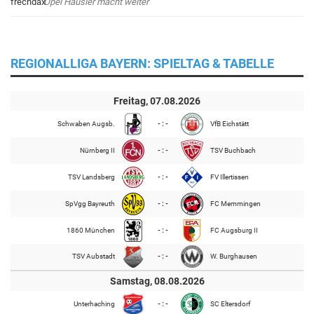
Opel Häusler macht weiter
REGIONALLIGA BAYERN: SPIELTAG & TABELLE
Freitag, 07.08.2026
Schwaben Augsb.
- : -
VfB Eichstätt
Nürnberg II
- : -
TSV Buchbach
TSV Landsberg
- : -
FV Illertissen
SpVgg Bayreuth
- : -
FC Memmingen
1860 München
- : -
FC Augsburg II
TSV Aubstadt
- : -
W. Burghausen
Samstag, 08.08.2026
Unterhaching
- : -
SC Eltersdorf