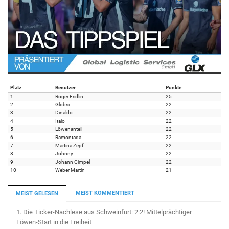
Platz
Benutzer
Punkte
1
Roger Fridlin
25
2
Globsi
22
3
Dinaldo
22
4
Italo
22
5
Löwenanteil
22
6
Ramontada
22
7
Martina Zepf
22
8
Johnny
22
9
Johann Gimpel
22
10
Weber Martin
21
MEIST KOMMENTIERT
MEIST GELESEN
1.
Die Ticker-Nachlese aus Schweinfurt: 2:2! Mittelprächtiger
Löwen-Start in die Freiheit