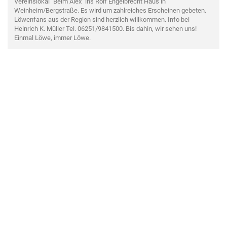
Vereinslokal "Beim Alex" ins Rolf Engelbrecht Haus in
Weinheim/Bergstraße. Es wird um zahlreiches Erscheinen gebeten.
Löwenfans aus der Region sind herzlich willkommen. Info bei
Heinrich K. Müller Tel. 06251/9841500. Bis dahin, wir sehen uns!
Einmal Löwe, immer Löwe.