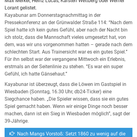
Max Merkel, Heinz Lucas, Karsten Wettberg oder Werner
Lorant gelistet.
Kayabunar am Donnerstagnachmittag in der
Pressekonferenz an der Grünwalder Straße 114: “Nach dem
Spiel hatte ich kein gutes Gefühl, aber nach der Nacht bin
ich stolz, dass die Mannschaft vieles umgesetzt hat, von
dem, was wir uns vorgenommen hatten – gerade nach dem
schlechten Start. Aus Trainersicht war es ein gutes Spiel.”
Für ihn selbst war der vergangene Mittwoch ein Erlebnis,
erstmals an der Seitenlinie zu stehen. “Es war ein super
Gefühl, ich hatte Gänsehaut.”
Kayabunar ist überzeugt, dass die Löwen im Gastspiel in
Wiesbaden (Sonntag, 16.30 Uhr, db24-Ticker) eine
Siegchance haben. „Die Spieler wissen, dass sie ein gutes
Spiel gemacht haben. Wenn wir einige Dinge noch besser
machen, dann ist ein Sieg in Wiesbaden möglich”, sagt der
39-Jährige.
Nach Mangs Vorstoß: Setzt 1860 zu wenig auf die