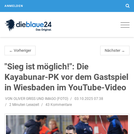
ANMELDEN
Togg
navig
← Vorheriger
Nächster →
"Sieg ist möglich!": Die
Kayabunar-PK vor dem Gastspiel
in Wiesbaden im YouTube-Video
VON OLIVER GRISS UND IMAGO (FOTO)
03.10.2025 07:38
2 Minuten Lesezeit
43 Kommentare