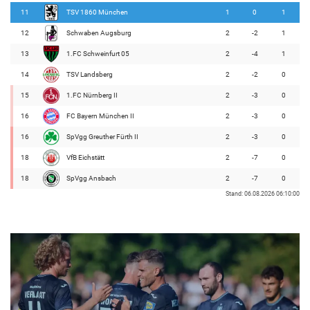
11
TSV 1860 München
1
0
1
12
Schwaben Augsburg
2
-2
1
13
1.FC Schweinfurt 05
2
-4
1
14
TSV Landsberg
2
-2
0
15
1.FC Nürnberg II
2
-3
0
16
FC Bayern München II
2
-3
0
16
SpVgg Greuther Fürth II
2
-3
0
18
VfB Eichstätt
2
-7
0
18
SpVgg Ansbach
2
-7
0
Stand: 06.08.2026 06:10:00