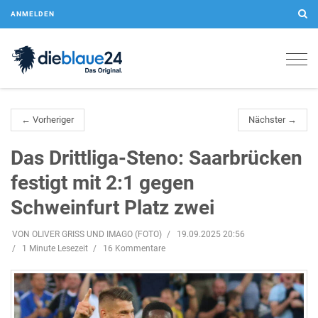
ANMELDEN
Togg
navig
← Vorheriger
Nächster →
Das Drittliga-Steno: Saarbrücken
festigt mit 2:1 gegen
Schweinfurt Platz zwei
VON OLIVER GRISS UND IMAGO (FOTO)
19.09.2025 20:56
1 Minute Lesezeit
16 Kommentare