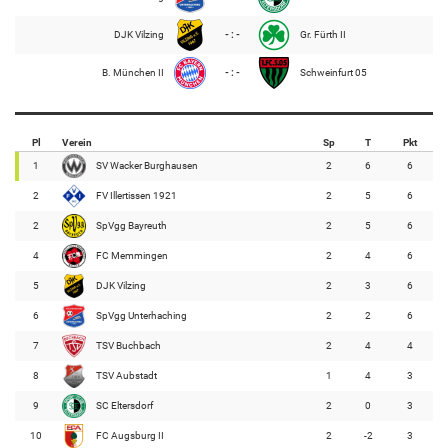
DJK Vilzing
- : -
Gr. Fürth II
B. München II
- : -
Schweinfurt 05
Pl
Verein
Sp
T
Pkt
1
SV Wacker Burghausen
2
6
6
2
FV Illertissen 1921
2
5
6
2
SpVgg Bayreuth
2
5
6
4
FC Memmingen
2
4
6
5
DJK Vilzing
2
3
6
6
SpVgg Unterhaching
2
2
6
7
TSV Buchbach
2
4
4
8
TSV Aubstadt
1
4
3
9
SC Eltersdorf
2
0
3
10
FC Augsburg II
2
-2
3