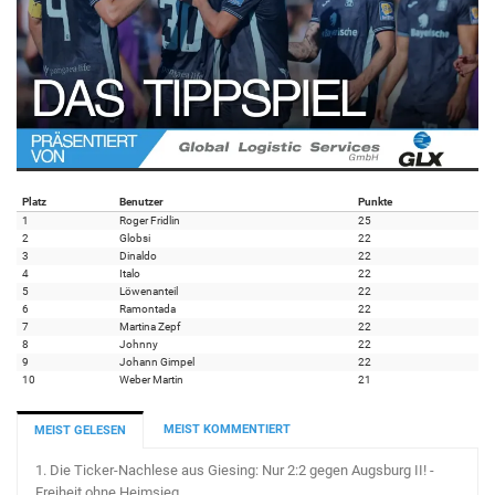
Platz
Benutzer
Punkte
1
Roger Fridlin
25
2
Globsi
22
3
Dinaldo
22
4
Italo
22
5
Löwenanteil
22
6
Ramontada
22
7
Martina Zepf
22
8
Johnny
22
9
Johann Gimpel
22
10
Weber Martin
21
MEIST KOMMENTIERT
MEIST GELESEN
1.
Die Ticker-Nachlese aus Giesing: Nur 2:2 gegen Augsburg II! -
Freiheit ohne Heimsieg