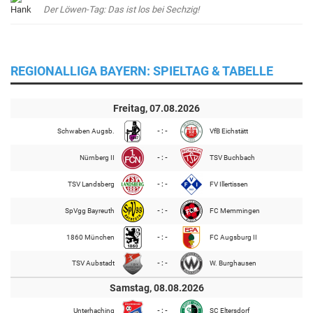
Der Löwen-Tag: Das ist los bei Sechzig!
REGIONALLIGA BAYERN: SPIELTAG & TABELLE
Freitag, 07.08.2026
Schwaben Augsb.
- : -
VfB Eichstätt
Nürnberg II
- : -
TSV Buchbach
TSV Landsberg
- : -
FV Illertissen
SpVgg Bayreuth
- : -
FC Memmingen
1860 München
- : -
FC Augsburg II
TSV Aubstadt
- : -
W. Burghausen
Samstag, 08.08.2026
Unterhaching
- : -
SC Eltersdorf