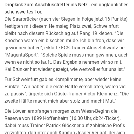
Dropkick zum Anschlusstreffer ins Netz - ein unglaubliches
sehenswertes Tor.
Die Saarbrücker (nach vier Siegen in Folge jetzt 16 Punkte)
festigten mit diesem Heimsieg Platz zwei, Schweinfurt
bleibt nach diesem Rückschlag auf Rang 19 kleben. “Die
Knochen waren ein bisschen müde. Ich bin froh, dass wir
gewonnen haben”, erklärte FCS-Trainer Alois Schwartz bei
“MagentaSport”: “Solche Spiele muss man gewinnen, auch
wenn es nicht so läuft. Das Ergebnis nehmen wir so mit.
Kai Brünker hat wieder gezeigt, wie wertvoll er für uns ist.”
Für Schweinfurt gab es Komplimente, aber wieder keine
Punkte. “Wir haben die erste Hälfte verschlafen, waren viel
zu passiv”, ärgerte sich Gäste-Trainer Victor Kleinhenz: “Die
zweite Hälfte macht mich aber stolz und macht Mut.”
Die Löwen empfangen morgen zum Wiesn-Beginn die
Reserve von 1899 Hoffenheim (16.30 Uhr, db24-Ticker),
dabei muss Trainer Patrick Glöckner auf zahlreiche Profis
verzichten, darunter auch Kapitän Jesper Verlaat, der sich