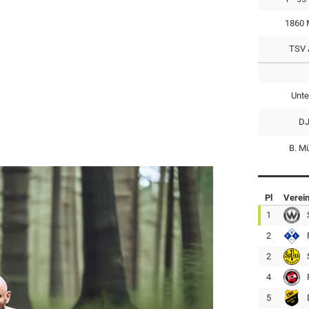
1860 
TSV 
Unte
DJ
B. M
Pl
Verei
1
2
2
4
5