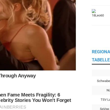
REGIONA
TABELLE
Schwabe
Nü
TSV L
SpVgg 