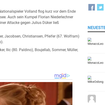
ationalspieler Volland flog kurz vor dem Ende
stsee. Auch sein Kumpel Florian Niederlechner
iner Attacke gegen Julius Düker ließ
NEUEST
ller, Jacobsen, Christiansen, Pfeifer (67. Wolfram)
p).
er, Ilic (80. Paldino), Boujellab, Sommer, Müller,