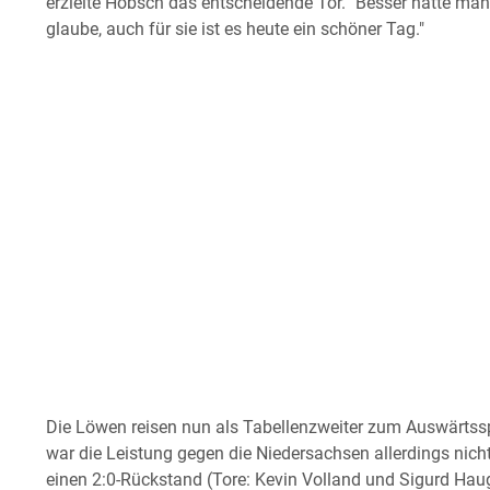
erzielte Hobsch das entscheidende Tor. "Besser hätte man
glaube, auch für sie ist es heute ein schöner Tag."
Die Löwen reisen nun als Tabellenzweiter zum Auswärtssp
war die Leistung gegen die Niedersachsen allerdings nic
einen 2:0-Rückstand (Tore: Kevin Volland und Sigurd Hau