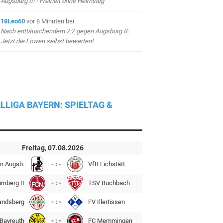
Augsburg II! - Freiheit ohne Heimsieg
18Leo60
vor 8 Minuten
bei
Nach enttäuschendem 2:2 gegen Augsburg II:
Jetzt die Löwen selbst bewerten!
LLIGA BAYERN: SPIELTAG &
Freitag, 07.08.2026
n Augsb.
- : -
VfB Eichstätt
rnberg II
- : -
TSV Buchbach
andsberg
- : -
FV Illertissen
Bayreuth
- : -
FC Memmingen