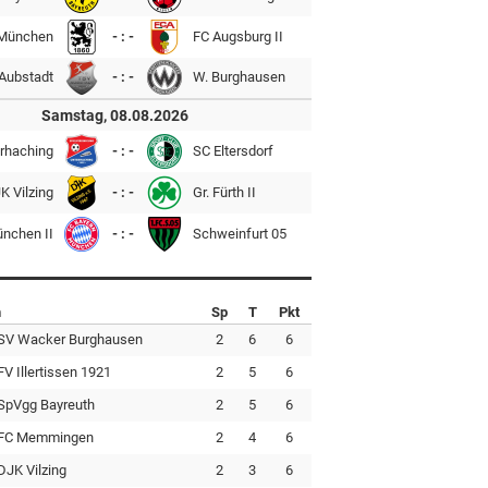
München
- : -
FC Augsburg II
Aubstadt
- : -
W. Burghausen
Samstag, 08.08.2026
rhaching
- : -
SC Eltersdorf
K Vilzing
- : -
Gr. Fürth II
ünchen II
- : -
Schweinfurt 05
n
Sp
T
Pkt
SV Wacker Burghausen
2
6
6
FV Illertissen 1921
2
5
6
SpVgg Bayreuth
2
5
6
FC Memmingen
2
4
6
DJK Vilzing
2
3
6