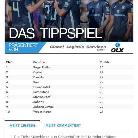
Platz
Benutzer
Punkte
1
Roger Fridlin
25
2
Globsi
22
3
Dinaldo
22
4
Italo
22
5
Löwenanteil
22
6
Ramontada
22
7
Martina Zepf
22
8
Johnny
22
9
Johann Gimpel
22
10
Weber Martin
21
MEIST KOMMENTIERT
MEIST GELESEN
1.
Die Ticker-Nachlese aus Schweinfurt: 2:2! Mittelprächtiger