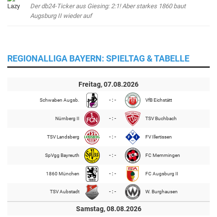
Der db24-Ticker aus Giesing: 2:1! Aber starkes 1860 baut
Augsburg II wieder auf
REGIONALLIGA BAYERN: SPIELTAG & TABELLE
Freitag, 07.08.2026
Schwaben Augsb.
- : -
VfB Eichstätt
Nürnberg II
- : -
TSV Buchbach
TSV Landsberg
- : -
FV Illertissen
SpVgg Bayreuth
- : -
FC Memmingen
1860 München
- : -
FC Augsburg II
TSV Aubstadt
- : -
W. Burghausen
Samstag, 08.08.2026