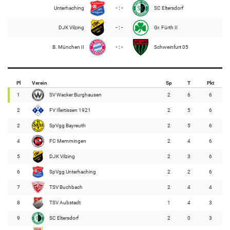
Unterhaching
- : -
SC Eltersdorf
DJK Vilzing
- : -
Gr. Fürth II
B. München II
- : -
Schweinfurt 05
Pl
Verein
Sp
T
Pkt
1
SV Wacker Burghausen
2
6
6
2
FV Illertissen 1921
2
5
6
2
SpVgg Bayreuth
2
5
6
4
FC Memmingen
2
4
6
5
DJK Vilzing
2
3
6
6
SpVgg Unterhaching
2
2
6
7
TSV Buchbach
2
4
4
8
TSV Aubstadt
1
4
3
9
SC Eltersdorf
2
0
3