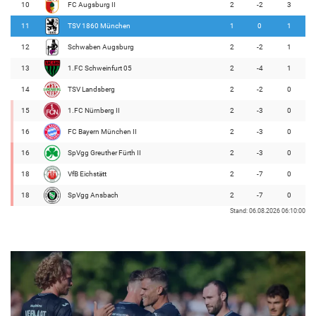
10
FC Augsburg II
2
-2
3
11
TSV 1860 München
1
0
1
12
Schwaben Augsburg
2
-2
1
13
1.FC Schweinfurt 05
2
-4
1
14
TSV Landsberg
2
-2
0
15
1.FC Nürnberg II
2
-3
0
16
FC Bayern München II
2
-3
0
16
SpVgg Greuther Fürth II
2
-3
0
18
VfB Eichstätt
2
-7
0
18
SpVgg Ansbach
2
-7
0
Stand: 06.08.2026 06:10:00