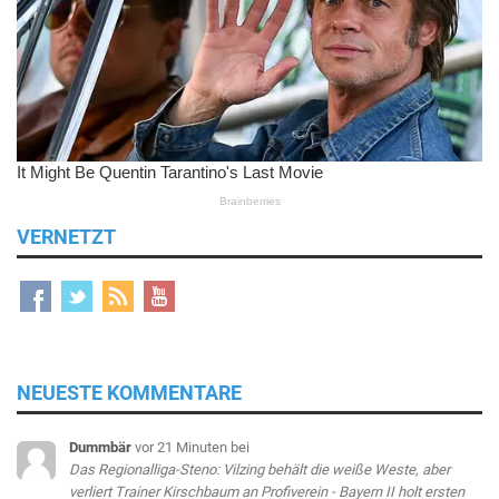
VERNETZT
NEUESTE KOMMENTARE
Dummbär
vor 21 Minuten
bei
Das Regionalliga-Steno: Vilzing behält die weiße Weste, aber
verliert Trainer Kirschbaum an Profiverein - Bayern II holt ersten