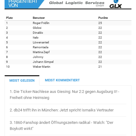
Platz
Benutzer
Punkte
1
Roger Fridlin
25
2
Globsi
22
3
Dinaldo
22
4
Italo
22
5
Löwenanteil
22
6
Ramontada
22
7
Martina Zepf
22
8
Johnny
22
9
Johann Gimpel
22
10
Weber Martin
21
MEIST KOMMENTIERT
MEIST GELESEN
1.
Die Ticker-Nachlese aus Giesing: Nur 2:2 gegen Augsburg II! -
Freiheit ohne Heimsieg
2.
db24 trifft ihn in München: Jetzt spricht Ismaiks Vertrauter
3.
1860-Fanshop ändert Öffnungszeiten radikal - Walch: "Der
Boykott wirkt"