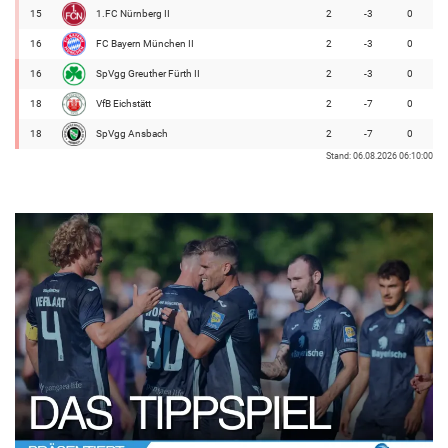
15
1.FC Nürnberg II
2
-3
0
16
FC Bayern München II
2
-3
0
16
SpVgg Greuther Fürth II
2
-3
0
18
VfB Eichstätt
2
-7
0
18
SpVgg Ansbach
2
-7
0
Stand: 06.08.2026 06:10:00