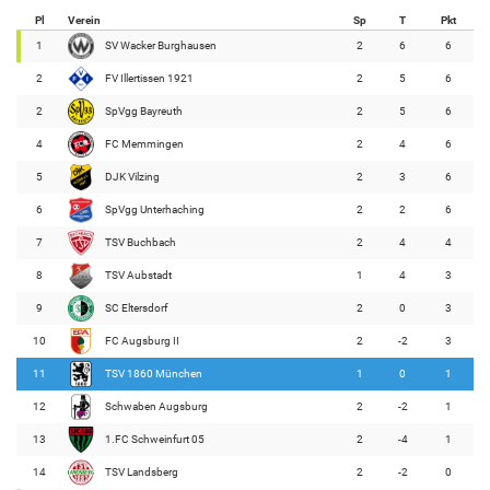
Pl
Verein
Sp
T
Pkt
1
SV Wacker Burghausen
2
6
6
2
FV Illertissen 1921
2
5
6
2
SpVgg Bayreuth
2
5
6
4
FC Memmingen
2
4
6
5
DJK Vilzing
2
3
6
6
SpVgg Unterhaching
2
2
6
7
TSV Buchbach
2
4
4
8
TSV Aubstadt
1
4
3
9
SC Eltersdorf
2
0
3
10
FC Augsburg II
2
-2
3
11
TSV 1860 München
1
0
1
12
Schwaben Augsburg
2
-2
1
13
1.FC Schweinfurt 05
2
-4
1
14
TSV Landsberg
2
-2
0