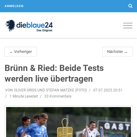
ANMELDEN
Togg
navig
← Vorheriger
Nächster →
Brünn & Ried: Beide Tests
werden live übertragen
VON OLIVER GRISS UND STEFAN MATZKE (FOTO)
07.07.2025 20:51
1 Minute Lesezeit
33 Kommentare