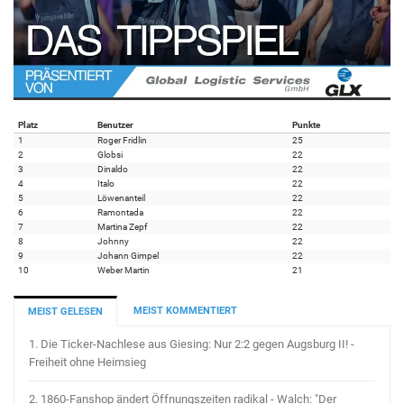
Platz
Benutzer
Punkte
1
Roger Fridlin
25
2
Globsi
22
3
Dinaldo
22
4
Italo
22
5
Löwenanteil
22
6
Ramontada
22
7
Martina Zepf
22
8
Johnny
22
9
Johann Gimpel
22
10
Weber Martin
21
MEIST KOMMENTIERT
MEIST GELESEN
1.
Die Ticker-Nachlese aus Giesing: Nur 2:2 gegen Augsburg II! -
Freiheit ohne Heimsieg
2.
1860-Fanshop ändert Öffnungszeiten radikal - Walch: "Der