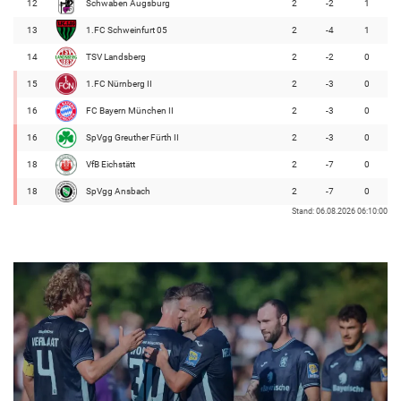
12
Schwaben Augsburg
2
-2
1
13
1.FC Schweinfurt 05
2
-4
1
14
TSV Landsberg
2
-2
0
15
1.FC Nürnberg II
2
-3
0
16
FC Bayern München II
2
-3
0
16
SpVgg Greuther Fürth II
2
-3
0
18
VfB Eichstätt
2
-7
0
18
SpVgg Ansbach
2
-7
0
Stand: 06.08.2026 06:10:00