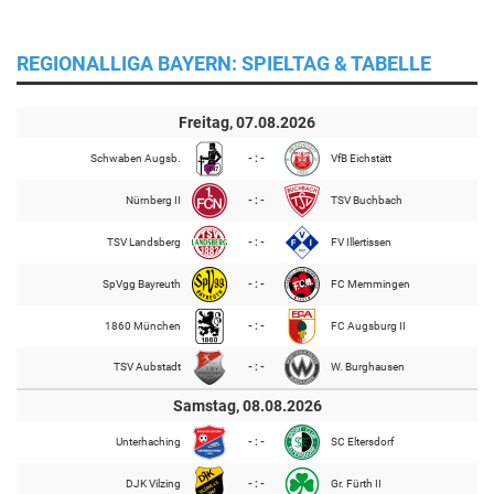
REGIONALLIGA BAYERN: SPIELTAG & TABELLE
Freitag, 07.08.2026
Schwaben Augsb.
- : -
VfB Eichstätt
Nürnberg II
- : -
TSV Buchbach
TSV Landsberg
- : -
FV Illertissen
SpVgg Bayreuth
- : -
FC Memmingen
1860 München
- : -
FC Augsburg II
TSV Aubstadt
- : -
W. Burghausen
Samstag, 08.08.2026
Unterhaching
- : -
SC Eltersdorf
DJK Vilzing
- : -
Gr. Fürth II