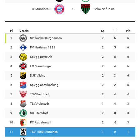
B. München II
- : -
Schweinfurt 05
Pl
Verein
Sp
T
Pkt
1
SV Wacker Burghausen
2
6
6
2
FV Illertissen 1921
2
5
6
2
SpVgg Bayreuth
2
5
6
4
FC Memmingen
2
4
6
5
DJK Vilzing
2
3
6
6
SpVgg Unterhaching
2
2
6
7
TSV Buchbach
2
4
4
8
TSV Aubstadt
1
4
3
9
SC Eltersdorf
2
0
3
10
FC Augsburg II
2
-2
3
11
TSV 1860 München
1
0
1