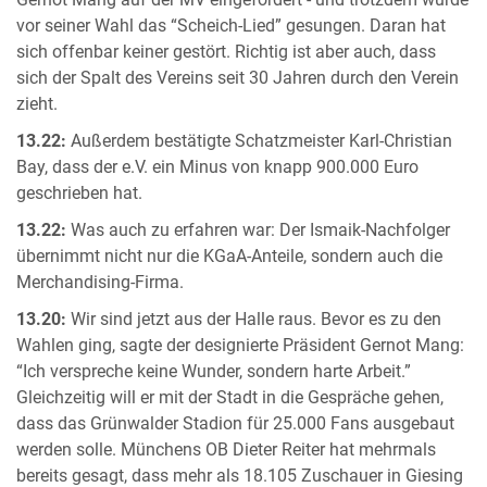
Gernot Mang auf der MV eingefordert - und trotzdem wurde
vor seiner Wahl das “Scheich-Lied” gesungen. Daran hat
sich offenbar keiner gestört. Richtig ist aber auch, dass
sich der Spalt des Vereins seit 30 Jahren durch den Verein
zieht.
13.22:
Außerdem bestätigte Schatzmeister Karl-Christian
Bay, dass der e.V. ein Minus von knapp 900.000 Euro
geschrieben hat.
13.22:
Was auch zu erfahren war: Der Ismaik-Nachfolger
übernimmt nicht nur die KGaA-Anteile, sondern auch die
Merchandising-Firma.
13.20:
Wir sind jetzt aus der Halle raus. Bevor es zu den
Wahlen ging, sagte der designierte Präsident Gernot Mang:
“Ich verspreche keine Wunder, sondern harte Arbeit.”
Gleichzeitig will er mit der Stadt in die Gespräche gehen,
dass das Grünwalder Stadion für 25.000 Fans ausgebaut
werden solle. Münchens OB Dieter Reiter hat mehrmals
bereits gesagt, dass mehr als 18.105 Zuschauer in Giesing