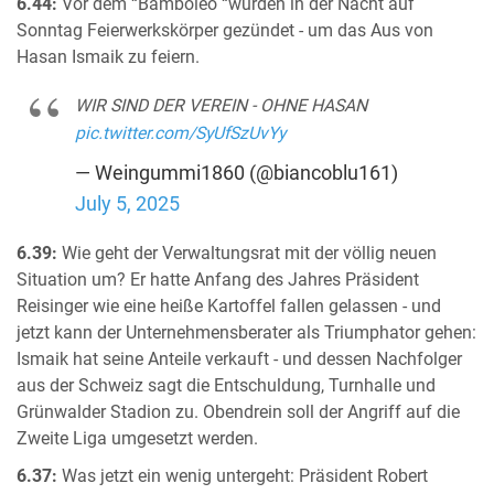
6.44:
Vor dem “Bamboleo “wurden in der Nacht auf
Sonntag Feierwerkskörper gezündet - um das Aus von
Hasan Ismaik zu feiern.
WIR SIND DER VEREIN - OHNE HASAN
pic.twitter.com/SyUfSzUvYy
— Weingummi1860 (@biancoblu161)
July 5, 2025
6.39:
Wie geht der Verwaltungsrat mit der völlig neuen
Situation um? Er hatte Anfang des Jahres Präsident
Reisinger wie eine heiße Kartoffel fallen gelassen - und
jetzt kann der Unternehmensberater als Triumphator gehen:
Ismaik hat seine Anteile verkauft - und dessen Nachfolger
aus der Schweiz sagt die Entschuldung, Turnhalle und
Grünwalder Stadion zu. Obendrein soll der Angriff auf die
Zweite Liga umgesetzt werden.
6.37:
Was jetzt ein wenig untergeht: Präsident Robert