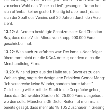
Gernot Mang auf der MV eingefordert - und trotzdem wurde
vor seiner Wahl das “Scheich-Lied” gesungen. Daran hat
sich offenbar keiner gestört. Richtig ist aber auch, dass
sich der Spalt des Vereins seit 30 Jahren durch den Verein
zieht.
13.22:
Außerdem bestätigte Schatzmeister Karl-Christian
Bay, dass der e.V. ein Minus von knapp 900.000 Euro
geschrieben hat.
13.22:
Was auch zu erfahren war: Der Ismaik-Nachfolger
übernimmt nicht nur die KGaA-Anteile, sondern auch die
Merchandising-Firma.
13.20:
Wir sind jetzt aus der Halle raus. Bevor es zu den
Wahlen ging, sagte der designierte Präsident Gernot Mang:
“Ich verspreche keine Wunder, sondern harte Arbeit.”
Gleichzeitig will er mit der Stadt in die Gespräche gehen,
dass das Grünwalder Stadion für 25.000 Fans ausgebaut
werden solle. Münchens OB Dieter Reiter hat mehrmals
bereits gesagt, dass mehr als 18.105 Zuschauer in Giesing