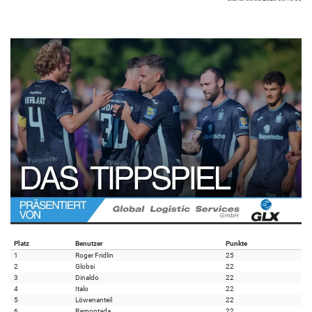
Platz
Benutzer
Punkte
1
Roger Fridlin
25
2
Globsi
22
3
Dinaldo
22
4
Italo
22
5
Löwenanteil
22
6
Ramontada
22