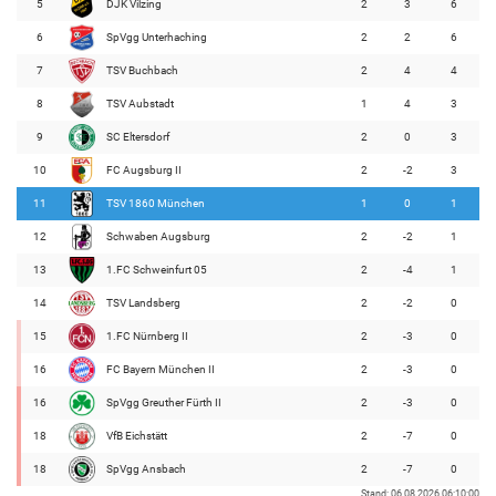
5
DJK Vilzing
2
3
6
6
SpVgg Unterhaching
2
2
6
7
TSV Buchbach
2
4
4
8
TSV Aubstadt
1
4
3
9
SC Eltersdorf
2
0
3
10
FC Augsburg II
2
-2
3
11
TSV 1860 München
1
0
1
12
Schwaben Augsburg
2
-2
1
13
1.FC Schweinfurt 05
2
-4
1
14
TSV Landsberg
2
-2
0
15
1.FC Nürnberg II
2
-3
0
16
FC Bayern München II
2
-3
0
16
SpVgg Greuther Fürth II
2
-3
0
18
VfB Eichstätt
2
-7
0
18
SpVgg Ansbach
2
-7
0
Stand: 06.08.2026 06:10:00