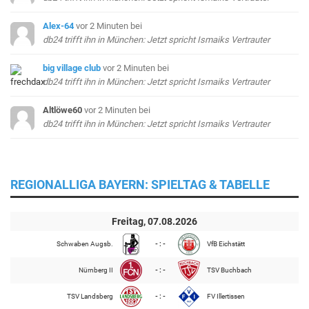
Alex-64
vor 2 Minuten
bei
db24 trifft ihn in München: Jetzt spricht Ismaiks Vertrauter
big village club
vor 2 Minuten
bei
db24 trifft ihn in München: Jetzt spricht Ismaiks Vertrauter
Altlöwe60
vor 2 Minuten
bei
db24 trifft ihn in München: Jetzt spricht Ismaiks Vertrauter
REGIONALLIGA BAYERN: SPIELTAG & TABELLE
Freitag, 07.08.2026
Schwaben Augsb.
- : -
VfB Eichstätt
Nürnberg II
- : -
TSV Buchbach
TSV Landsberg
- : -
FV Illertissen