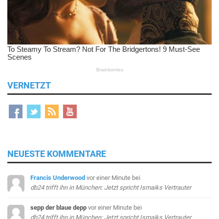
VERNETZT
NEUESTE KOMMENTARE
Francis Underwood
vor einer Minute
bei
db24 trifft ihn in München: Jetzt spricht Ismaiks Vertrauter
sepp der blaue depp
vor einer Minute
bei
db24 trifft ihn in München: Jetzt spricht Ismaiks Vertrauter