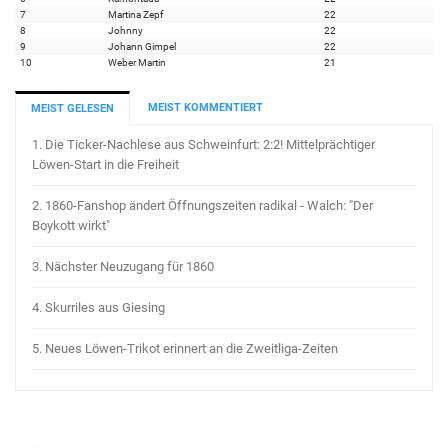
7
Martina Zepf
22
8
Johnny
22
9
Johann Gimpel
22
10
Weber Martin
21
MEIST KOMMENTIERT
MEIST GELESEN
1.
Die Ticker-Nachlese aus Schweinfurt: 2:2! Mittelprächtiger
Löwen-Start in die Freiheit
2.
1860-Fanshop ändert Öffnungszeiten radikal - Walch: "Der
Boykott wirkt"
3.
Nächster Neuzugang für 1860
4.
Skurriles aus Giesing
5.
Neues Löwen-Trikot erinnert an die Zweitliga-Zeiten