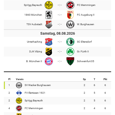
SpVgg Bayreuth
- : -
FC Memmingen
1860 München
- : -
FC Augsburg II
TSV Aubstadt
- : -
W. Burghausen
Samstag, 08.08.2026
Unterhaching
- : -
SC Eltersdorf
DJK Vilzing
- : -
Gr. Fürth II
B. München II
- : -
Schweinfurt 05
Pl
Verein
Sp
T
Pkt
1
SV Wacker Burghausen
2
6
6
2
FV Illertissen 1921
2
5
6
2
SpVgg Bayreuth
2
5
6
4
FC Memmingen
2
4
6