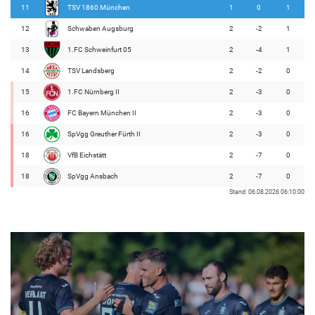
11
TSV 1860 München
1
0
1
12
Schwaben Augsburg
2
-2
1
13
1.FC Schweinfurt 05
2
-4
1
14
TSV Landsberg
2
-2
0
15
1.FC Nürnberg II
2
-3
0
16
FC Bayern München II
2
-3
0
16
SpVgg Greuther Fürth II
2
-3
0
18
VfB Eichstätt
2
-7
0
18
SpVgg Ansbach
2
-7
0
Stand: 06.08.2026 06:10:00