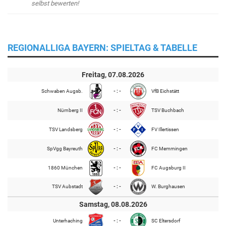
selbst bewerten!
REGIONALLIGA BAYERN: SPIELTAG & TABELLE
Freitag, 07.08.2026
Schwaben Augsb.
- : -
VfB Eichstätt
Nürnberg II
- : -
TSV Buchbach
TSV Landsberg
- : -
FV Illertissen
SpVgg Bayreuth
- : -
FC Memmingen
1860 München
- : -
FC Augsburg II
TSV Aubstadt
- : -
W. Burghausen
Samstag, 08.08.2026
Unterhaching
- : -
SC Eltersdorf