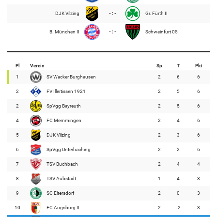
DJK Vilzing
- : -
Gr. Fürth II
B. München II
- : -
Schweinfurt 05
Pl
Verein
Sp
T
Pkt
1
SV Wacker Burghausen
2
6
6
2
FV Illertissen 1921
2
5
6
2
SpVgg Bayreuth
2
5
6
4
FC Memmingen
2
4
6
5
DJK Vilzing
2
3
6
6
SpVgg Unterhaching
2
2
6
7
TSV Buchbach
2
4
4
8
TSV Aubstadt
1
4
3
9
SC Eltersdorf
2
0
3
10
FC Augsburg II
2
-2
3