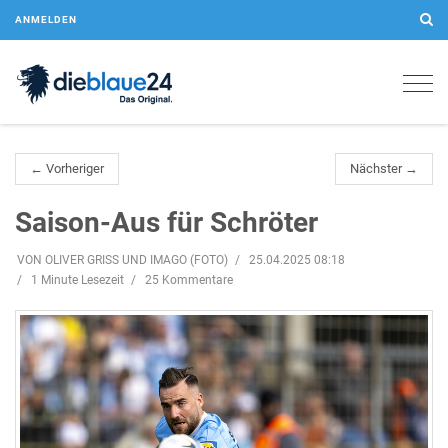
ANMELDEN
Togg
navig
← Vorheriger
Nächster →
Saison-Aus für Schröter
VON OLIVER GRISS UND IMAGO (FOTO)
25.04.2025 08:18
1 Minute Lesezeit
25 Kommentare