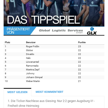
Platz
Benutzer
Punkte
1
Roger Fridlin
25
2
Globsi
22
3
Dinaldo
22
4
Italo
22
5
Löwenanteil
22
6
Ramontada
22
7
Martina Zepf
22
8
Johnny
22
9
Johann Gimpel
22
10
Weber Martin
21
MEIST KOMMENTIERT
MEIST GELESEN
1.
Die Ticker-Nachlese aus Giesing: Nur 2:2 gegen Augsburg II! -
Freiheit ohne Heimsieg