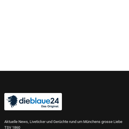
Aktuelle News, Liveticker und Gerüchte rund um Münchens grosse Liebe
TSV 1860