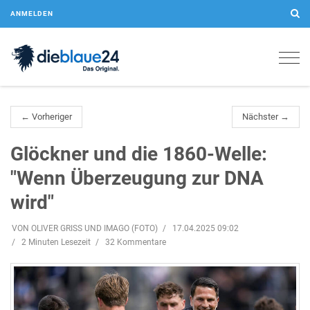
ANMELDEN
Togg
navig
← Vorheriger
Nächster →
Glöckner und die 1860-Welle:
"Wenn Überzeugung zur DNA
wird"
VON OLIVER GRISS UND IMAGO (FOTO)
17.04.2025 09:02
2 Minuten Lesezeit
32 Kommentare