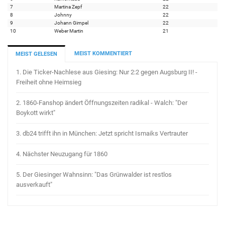
7
Martina Zepf
22
8
Johnny
22
9
Johann Gimpel
22
10
Weber Martin
21
MEIST KOMMENTIERT
MEIST GELESEN
1.
Die Ticker-Nachlese aus Giesing: Nur 2:2 gegen Augsburg II! -
Freiheit ohne Heimsieg
2.
1860-Fanshop ändert Öffnungszeiten radikal - Walch: "Der
Boykott wirkt"
3.
db24 trifft ihn in München: Jetzt spricht Ismaiks Vertrauter
4.
Nächster Neuzugang für 1860
5.
Der Giesinger Wahnsinn: "Das Grünwalder ist restlos
ausverkauft"