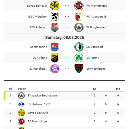
SpVgg Bayreuth
- : -
FC Memmingen
1860 München
- : -
FC Augsburg II
TSV Aubstadt
- : -
W. Burghausen
Samstag, 08.08.2026
Unterhaching
- : -
SC Eltersdorf
DJK Vilzing
- : -
Gr. Fürth II
B. München II
- : -
Schweinfurt 05
Pl
Verein
Sp
T
Pkt
1
SV Wacker Burghausen
2
6
6
2
FV Illertissen 1921
2
5
6
2
SpVgg Bayreuth
2
5
6
4
FC Memmingen
2
4
6