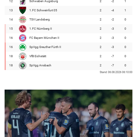
12
Schwaben Augsburg
2
-2
1
13
1.FC Schweinfurt 05
2
-4
1
14
TSV Landsberg
2
-2
0
15
1.FC Nürnberg II
2
-3
0
16
FC Bayern München II
2
-3
0
16
SpVgg Greuther Fürth II
2
-3
0
18
VfB Eichstätt
2
-7
0
18
SpVgg Ansbach
2
-7
0
Stand: 06.08.2026 06:10:00