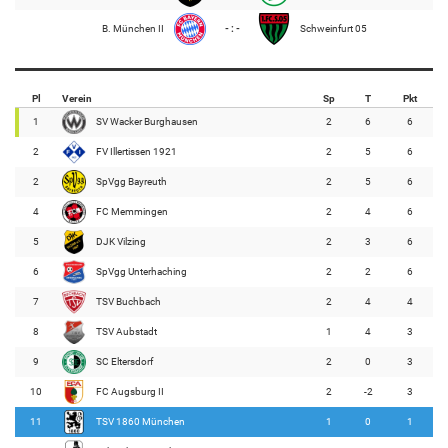
B. München II
- : -
Schweinfurt 05
Pl
Verein
Sp
T
Pkt
1
SV Wacker Burghausen
2
6
6
2
FV Illertissen 1921
2
5
6
2
SpVgg Bayreuth
2
5
6
4
FC Memmingen
2
4
6
5
DJK Vilzing
2
3
6
6
SpVgg Unterhaching
2
2
6
7
TSV Buchbach
2
4
4
8
TSV Aubstadt
1
4
3
9
SC Eltersdorf
2
0
3
10
FC Augsburg II
2
-2
3
11
TSV 1860 München
1
0
1