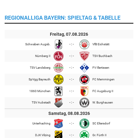
REGIONALLIGA BAYERN: SPIELTAG & TABELLE
Freitag, 07.08.2026
Schwaben Augsb.
- : -
VfB Eichstätt
Nürnberg II
- : -
TSV Buchbach
TSV Landsberg
- : -
FV Illertissen
SpVgg Bayreuth
- : -
FC Memmingen
1860 München
- : -
FC Augsburg II
TSV Aubstadt
- : -
W. Burghausen
Samstag, 08.08.2026
Unterhaching
- : -
SC Eltersdorf
DJK Vilzing
- : -
Gr. Fürth II