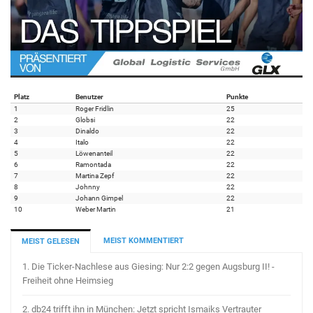
Platz
Benutzer
Punkte
1
Roger Fridlin
25
2
Globsi
22
3
Dinaldo
22
4
Italo
22
5
Löwenanteil
22
6
Ramontada
22
7
Martina Zepf
22
8
Johnny
22
9
Johann Gimpel
22
10
Weber Martin
21
MEIST KOMMENTIERT
MEIST GELESEN
1.
Die Ticker-Nachlese aus Giesing: Nur 2:2 gegen Augsburg II! -
Freiheit ohne Heimsieg
2.
db24 trifft ihn in München: Jetzt spricht Ismaiks Vertrauter