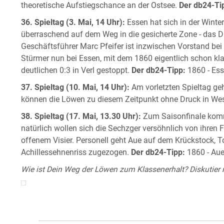
theoretische Aufstiegschance an der Ostsee.
Der db24-Ti
36. Spieltag (3. Mai, 14 Uhr):
Essen hat sich in der Winte
überraschend auf dem Weg in die gesicherte Zone - das Due
Geschäftsführer Marc Pfeifer ist inzwischen Vorstand bei
Stürmer nun bei Essen, mit dem 1860 eigentlich schon klar
deutlichen 0:3 in Verl gestoppt.
Der db24-Tipp:
1860 - Ess
37. Spieltag (10. Mai, 14 Uhr):
Am vorletzten Spieltag geh
können die Löwen zu diesem Zeitpunkt ohne Druck in Wes
38. Spieltag (17. Mai, 13.30 Uhr):
Zum Saisonfinale komm
natürlich wollen sich die Sechzger versöhnlich von ihren F
offenem Visier. Personell geht Aue auf dem Krückstock, To
Achillessehnenriss zugezogen.
Der db24-Tipp:
1860 - Aue
Wie ist Dein Weg der Löwen zum Klassenerhalt? Diskutier 