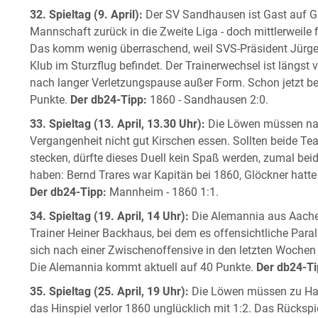
32. Spieltag (9. April):
Der SV Sandhausen ist Gast auf Gi
Mannschaft zurück in die Zweite Liga - doch mittlerweile f
Das komm wenig überraschend, weil SVS-Präsident Jürgen
Klub im Sturzflug befindet. Der Trainerwechsel ist längst
nach langer Verletzungspause außer Form. Schon jetzt bet
Punkte.
Der db24-Tipp:
1860 - Sandhausen 2:0.
33. Spieltag (13. April, 13.30 Uhr):
Die Löwen müssen nac
Vergangenheit nicht gut Kirschen essen. Sollten beide 
stecken, dürfte dieses Duell kein Spaß werden, zumal bei
haben: Bernd Trares war Kapitän bei 1860, Glöckner hatte
Der db24-Tipp:
Mannheim - 1860 1:1.
34. Spieltag (19. April, 14 Uhr):
Die Alemannia aus Aachen 
Trainer Heiner Backhaus, bei dem es offensichtliche Para
sich nach einer Zwischenoffensive in den letzten Wochen
Die Alemannia kommt aktuell auf 40 Punkte.
Der db24-Ti
35. Spieltag (25. April, 19 Uhr):
Die Löwen müssen zu Han
das Hinspiel verlor 1860 unglücklich mit 1:2. Das Rückspie