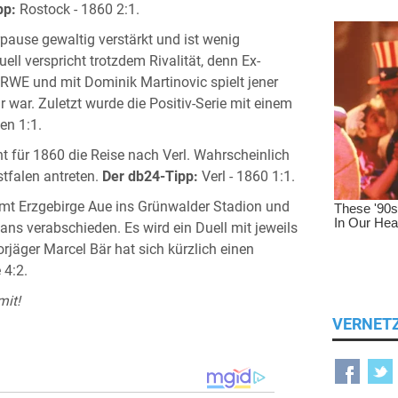
pp:
Rostock - 1860 2:1.
rpause gewaltig verstärkt und ist wenig
ll verspricht trotzdem Rivalität, denn Ex-
 RWE und mit Dominik Martinovic spielt jener
 war. Zuletzt wurde die Positiv-Serie mit einem
en 1:1.
t für 1860 die Reise nach Verl. Wahrscheinlich
tfalen antreten.
Der db24-Tipp:
Verl - 1860 1:1.
t Erzgebirge Aue ins Grünwalder Stadion und
ans verabschieden. Es wird ein Duell mit jeweils
rjäger Marcel Bär hat sich kürzlich einen
 4:2.
mit!
VERNET