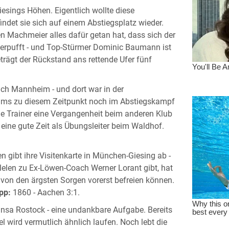
esings Höhen. Eigentlich wollte diese
indet sie sich auf einem Abstiegsplatz wieder.
 Machmeier alles dafür getan hat, dass sich der
 verpufft - und Top-Stürmer Dominic Baumann ist
rägt der Rückstand ans rettende Ufer fünf
h Mannheim - und dort war in der
Teams zu diesem Zeitpunkt noch im Abstiegskampf
de Trainer eine Vergangenheit beim anderen Klub
 eine gute Zeit als Übungsleiter beim Waldhof.
gibt ihre Visitenkarte in München-Giesing ab -
llelen zu Ex-Löwen-Coach Werner Lorant gibt, hat
 von den ärgsten Sorgen vorerst befreien können.
pp:
1860 - Aachen 3:1.
sa Rostock - eine undankbare Aufgabe. Bereits
l wird vermutlich ähnlich laufen. Noch lebt die