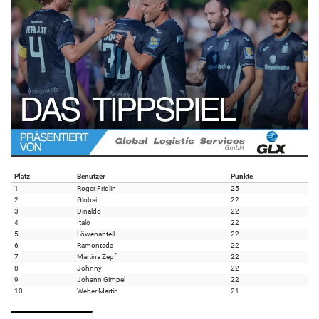
Platz
Benutzer
Punkte
1
Roger Fridlin
25
2
Globsi
22
3
Dinaldo
22
4
Italo
22
5
Löwenanteil
22
6
Ramontada
22
7
Martina Zepf
22
8
Johnny
22
9
Johann Gimpel
22
10
Weber Martin
21