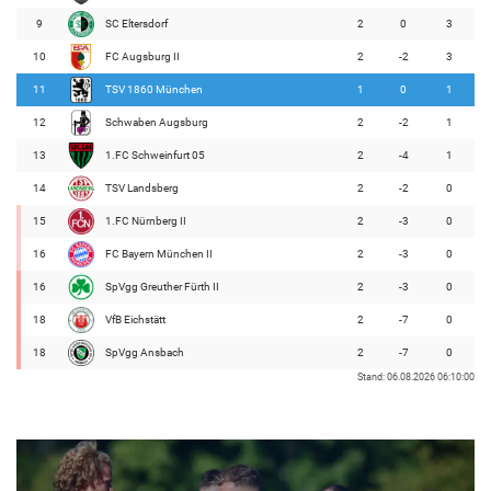
9
SC Eltersdorf
2
0
3
10
FC Augsburg II
2
-2
3
11
TSV 1860 München
1
0
1
12
Schwaben Augsburg
2
-2
1
13
1.FC Schweinfurt 05
2
-4
1
14
TSV Landsberg
2
-2
0
15
1.FC Nürnberg II
2
-3
0
16
FC Bayern München II
2
-3
0
16
SpVgg Greuther Fürth II
2
-3
0
18
VfB Eichstätt
2
-7
0
18
SpVgg Ansbach
2
-7
0
Stand: 06.08.2026 06:10:00