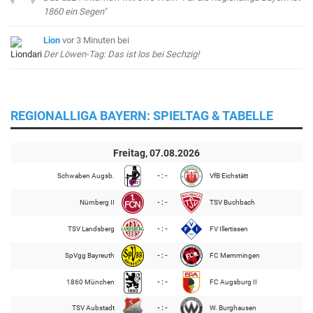
1860 ein Segen"
Lion
vor 3 Minuten
bei
Der Löwen-Tag: Das ist los bei Sechzig!
REGIONALLIGA BAYERN: SPIELTAG & TABELLE
Freitag, 07.08.2026
Schwaben Augsb.
- : -
VfB Eichstätt
Nürnberg II
- : -
TSV Buchbach
TSV Landsberg
- : -
FV Illertissen
SpVgg Bayreuth
- : -
FC Memmingen
1860 München
- : -
FC Augsburg II
TSV Aubstadt
- : -
W. Burghausen