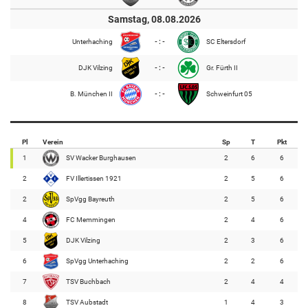
Samstag, 08.08.2026
Unterhaching
- : -
SC Eltersdorf
DJK Vilzing
- : -
Gr. Fürth II
B. München II
- : -
Schweinfurt 05
Pl
Verein
Sp
T
Pkt
1
SV Wacker Burghausen
2
6
6
2
FV Illertissen 1921
2
5
6
2
SpVgg Bayreuth
2
5
6
4
FC Memmingen
2
4
6
5
DJK Vilzing
2
3
6
6
SpVgg Unterhaching
2
2
6
7
TSV Buchbach
2
4
4
8
TSV Aubstadt
1
4
3