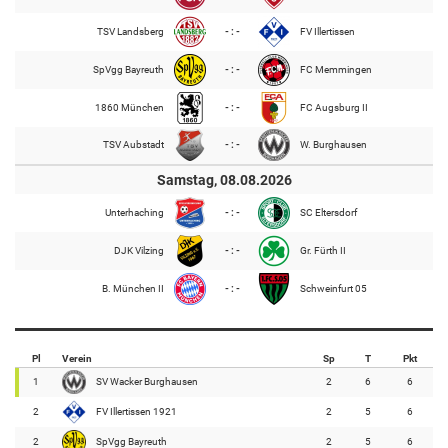
TSV Landsberg
- : -
FV Illertissen
SpVgg Bayreuth
- : -
FC Memmingen
1860 München
- : -
FC Augsburg II
TSV Aubstadt
- : -
W. Burghausen
Samstag, 08.08.2026
Unterhaching
- : -
SC Eltersdorf
DJK Vilzing
- : -
Gr. Fürth II
B. München II
- : -
Schweinfurt 05
Pl
Verein
Sp
T
Pkt
1
SV Wacker Burghausen
2
6
6
2
FV Illertissen 1921
2
5
6
2
SpVgg Bayreuth
2
5
6