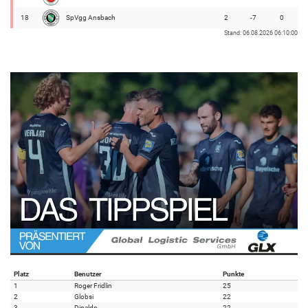
18
SpVgg Ansbach
2
-7
0
Stand: 06.08.2026 06:10:00
Platz
Benutzer
Punkte
1
Roger Fridlin
25
2
Globsi
22
3
Dinaldo
22