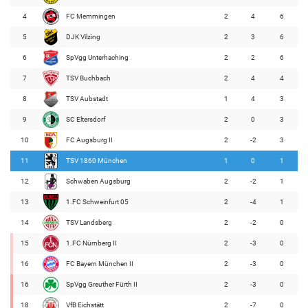
4
FC Memmingen
2
4
6
5
DJK Vilzing
2
3
6
6
SpVgg Unterhaching
2
2
6
7
TSV Buchbach
2
4
4
8
TSV Aubstadt
1
4
3
9
SC Eltersdorf
2
0
3
10
FC Augsburg II
2
-2
3
11
TSV 1860 München
1
0
1
12
Schwaben Augsburg
2
-2
1
13
1.FC Schweinfurt 05
2
-4
1
14
TSV Landsberg
2
-2
0
15
1.FC Nürnberg II
2
-3
0
16
FC Bayern München II
2
-3
0
16
SpVgg Greuther Fürth II
2
-3
0
18
VfB Eichstätt
2
-7
0