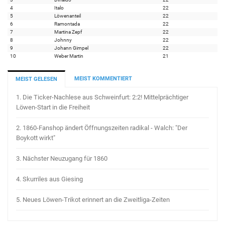
4
Italo
22
5
Löwenanteil
22
6
Ramontada
22
7
Martina Zepf
22
8
Johnny
22
9
Johann Gimpel
22
10
Weber Martin
21
MEIST KOMMENTIERT
MEIST GELESEN
1.
Die Ticker-Nachlese aus Schweinfurt: 2:2! Mittelprächtiger
Löwen-Start in die Freiheit
2.
1860-Fanshop ändert Öffnungszeiten radikal - Walch: "Der
Boykott wirkt"
3.
Nächster Neuzugang für 1860
4.
Skurriles aus Giesing
5.
Neues Löwen-Trikot erinnert an die Zweitliga-Zeiten