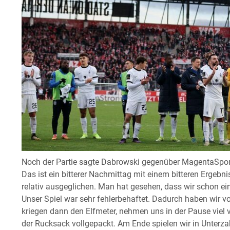
Noch der Partie sagte Dabrowski gegenüber MagentaSport
Das ist ein bitterer Nachmittag mit einem bitteren Ergebnis
relativ ausgeglichen. Man hat gesehen, dass wir schon e
Unser Spiel war sehr fehlerbehaftet. Dadurch haben wir v
kriegen dann den Elfmeter, nehmen uns in der Pause viel v
der Rucksack vollgepackt. Am Ende spielen wir in Unte