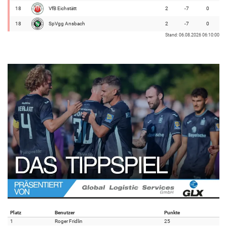
18
VfB Eichstätt
2
-7
0
18
SpVgg Ansbach
2
-7
0
Stand: 06.08.2026 06:10:00
Platz
Benutzer
Punkte
1
Roger Fridlin
25