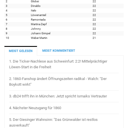
2
Globsi
22
3
Dinaldo
22
4
Italo
22
5
Löwenanteil
22
6
Ramontada
22
7
Martina Zepf
22
8
Johnny
22
9
Johann Gimpel
22
10
Weber Martin
21
MEIST KOMMENTIERT
MEIST GELESEN
1.
Die Ticker-Nachlese aus Schweinfurt: 2:2! Mittelprächtiger
Löwen-Start in die Freiheit
2.
1860-Fanshop ändert Öffnungszeiten radikal - Walch: "Der
Boykott wirkt"
3.
db24 trifft ihn in München: Jetzt spricht Ismaiks Vertrauter
4.
Nächster Neuzugang für 1860
5.
Der Giesinger Wahnsinn: "Das Grünwalder ist restlos
ausverkauft"