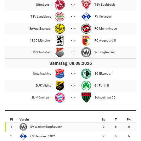
Nürnberg II
- : -
TSV Buchbach
TSV Landsberg
- : -
FV Illertissen
SpVgg Bayreuth
- : -
FC Memmingen
1860 München
- : -
FC Augsburg II
TSV Aubstadt
- : -
W. Burghausen
Samstag, 08.08.2026
Unterhaching
- : -
SC Eltersdorf
DJK Vilzing
- : -
Gr. Fürth II
B. München II
- : -
Schweinfurt 05
Pl
Verein
Sp
T
Pkt
1
SV Wacker Burghausen
2
6
6
2
FV Illertissen 1921
2
5
6