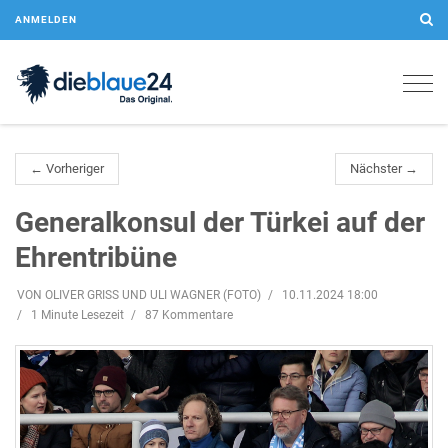
ANMELDEN
Togg
navig
← Vorheriger
Nächster →
Generalkonsul der Türkei auf der
Ehrentribüne
VON OLIVER GRISS UND ULI WAGNER (FOTO)
10.11.2024 18:00
1 Minute Lesezeit
87 Kommentare