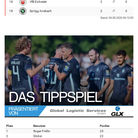
18
VfB Eichstätt
2
-7
0
18
SpVgg Ansbach
2
-7
0
Stand: 06.08.2026 06:10:00
Platz
Benutzer
Punkte
1
Roger Fridlin
25
2
Globsi
22