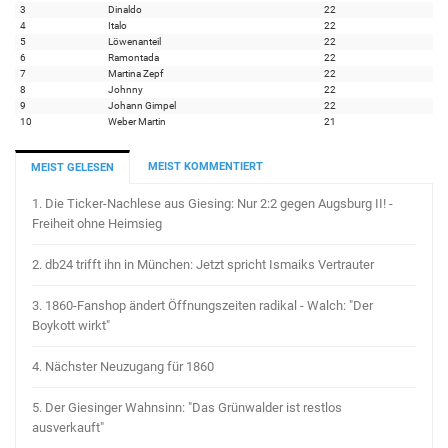
3
Dinaldo
22
4
Italo
22
5
Löwenanteil
22
6
Ramontada
22
7
Martina Zepf
22
8
Johnny
22
9
Johann Gimpel
22
10
Weber Martin
21
MEIST KOMMENTIERT
MEIST GELESEN
1.
Die Ticker-Nachlese aus Giesing: Nur 2:2 gegen Augsburg II! -
Freiheit ohne Heimsieg
2.
db24 trifft ihn in München: Jetzt spricht Ismaiks Vertrauter
3.
1860-Fanshop ändert Öffnungszeiten radikal - Walch: "Der
Boykott wirkt"
4.
Nächster Neuzugang für 1860
5.
Der Giesinger Wahnsinn: "Das Grünwalder ist restlos
ausverkauft"