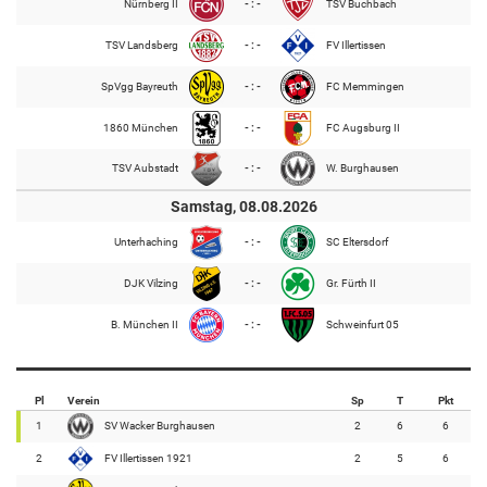
Nürnberg II
- : -
TSV Buchbach
TSV Landsberg
- : -
FV Illertissen
SpVgg Bayreuth
- : -
FC Memmingen
1860 München
- : -
FC Augsburg II
TSV Aubstadt
- : -
W. Burghausen
Samstag, 08.08.2026
Unterhaching
- : -
SC Eltersdorf
DJK Vilzing
- : -
Gr. Fürth II
B. München II
- : -
Schweinfurt 05
Pl
Verein
Sp
T
Pkt
1
SV Wacker Burghausen
2
6
6
2
FV Illertissen 1921
2
5
6