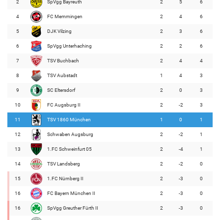
2
SpVgg Bayreuth
2
5
6
4
FC Memmingen
2
4
6
5
DJK Vilzing
2
3
6
6
SpVgg Unterhaching
2
2
6
7
TSV Buchbach
2
4
4
8
TSV Aubstadt
1
4
3
9
SC Eltersdorf
2
0
3
10
FC Augsburg II
2
-2
3
11
TSV 1860 München
1
0
1
12
Schwaben Augsburg
2
-2
1
13
1.FC Schweinfurt 05
2
-4
1
14
TSV Landsberg
2
-2
0
15
1.FC Nürnberg II
2
-3
0
16
FC Bayern München II
2
-3
0
16
SpVgg Greuther Fürth II
2
-3
0