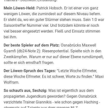
Mein Löwen-Held:
Patrick Hobsch. Er ist einer von ganz
wenigen Löwen, die zumindest auf diesem Niveau liefern.
Er steht da, wo ein guter Stürmer stehen muss. Sein 1:0 war
Saisontreffer Nummer vier. Und trotzdem könnte er noch
viel besser eingesetzt werden. Fleiß und Einsatz stimmen
bei ihm.
Der beste Spieler auf dem Platz:
Osnabrücks Maxwell
Gyamfi (db24-Note 2): Riesenpotential. Spielte sich in den
Zweikämpfen. Warum er nur auf dieser Ebene rumdümpelt,
sollte er sich ernsthaft fragen.
Der Löwen-Spruch des Tages:
“Letzte Woche Elfmeter,
diese Woche Elfmeter. Es ist schwer, Worte zu finden.” Maxi
Wolfram.
So schaut’s aus, Sechzig:
Was ist eigentlich aus dem
propagierten Jugendkurs geworden? Gegen Osnabrück
verzichtete Trainer Giannikis - wie schon gegen Haching -
abermals auf Talente aus dem eigenen NLZ.