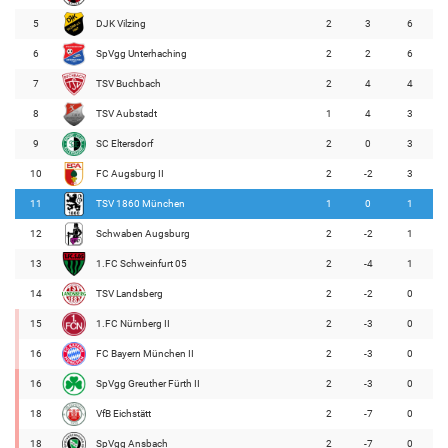
5
DJK Vilzing
2
3
6
6
SpVgg Unterhaching
2
2
6
7
TSV Buchbach
2
4
4
8
TSV Aubstadt
1
4
3
9
SC Eltersdorf
2
0
3
10
FC Augsburg II
2
-2
3
11
TSV 1860 München
1
0
1
12
Schwaben Augsburg
2
-2
1
13
1.FC Schweinfurt 05
2
-4
1
14
TSV Landsberg
2
-2
0
15
1.FC Nürnberg II
2
-3
0
16
FC Bayern München II
2
-3
0
16
SpVgg Greuther Fürth II
2
-3
0
18
VfB Eichstätt
2
-7
0
18
SpVgg Ansbach
2
-7
0