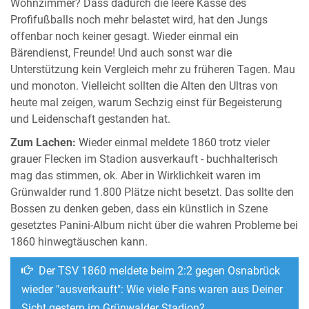
Wohnzimmer? Dass dadurch die leere Kasse des
Profifußballs noch mehr belastet wird, hat den Jungs
offenbar noch keiner gesagt. Wieder einmal ein
Bärendienst, Freunde! Und auch sonst war die
Unterstützung kein Vergleich mehr zu früheren Tagen. Mau
und monoton. Vielleicht sollten die Alten den Ultras von
heute mal zeigen, warum Sechzig einst für Begeisterung
und Leidenschaft gestanden hat.
Zum Lachen:
Wieder einmal meldete 1860 trotz vieler
grauer Flecken im Stadion ausverkauft - buchhalterisch
mag das stimmen, ok. Aber in Wirklichkeit waren im
Grünwalder rund 1.800 Plätze nicht besetzt. Das sollte den
Bossen zu denken geben, dass ein künstlich in Szene
gesetztes Panini-Album nicht über die wahren Probleme bei
1860 hinwegtäuschen kann.
Der TSV 1860 meldete beim 2:2 gegen Osnabrück
wieder "ausverkauft": Wie viele Fans waren aus Deiner
Sicht gestern im Grünwalder Stadion?