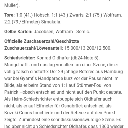
Müller).
Tore:
1:0 (41.) Hobsch, 1:1 (43.) Zwarts, 2:1 (75.) Wolfram,
2:2 (79./Elfmeter) Simakala.
Gelbe Karten:
Jacobsen, Wolfram - Semic.
Offizielle Zuschauerzahl/Geschätzte
Zuschauerzahl/Löwenanteil:
15.000/13.200/12.500.
Schiedsrichter:
Konrad Oldhafer (db24-Note 5).
Mangelhaft - und das lag vor allem an einer Szene, die er
völlig falsch einstufte: Der 29-jährige Referee aus Hamburg
war bei Gyamfis Handparade kurz vor der Pause nicht im
Bilde, als er beim Stand von 1:1 auf Stürmer-Foul von
Patrick Hobsch entschied und nicht auf den Punkt deutete.
Als Heim-Schiedsrichter entpuppte sich Oldhafer auch
nicht, als er auf Elfmeter für Osnabrück entschied, als
Kozuki Conus touchierte und der Referee auf den Punkt
zeigte. Zumindest eine sehr diskussionswürdige Szene. Es
lag aber nicht an Schiedsrichter Oldhafer, dass 1860 wieder