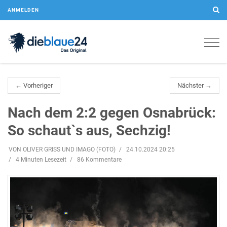
ANMELDEN
Togg
navig
← Vorheriger
Nächster →
Nach dem 2:2 gegen Osnabrück:
So schaut`s aus, Sechzig!
VON OLIVER GRISS UND IMAGO (FOTO)
24.10.2024 20:25
4 Minuten Lesezeit
86 Kommentare