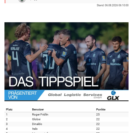
Stand: 06.08.2026 06:10:00
Platz
Benutzer
Punkte
1
Roger Fridlin
25
2
Globsi
22
3
Dinaldo
22
4
Italo
22