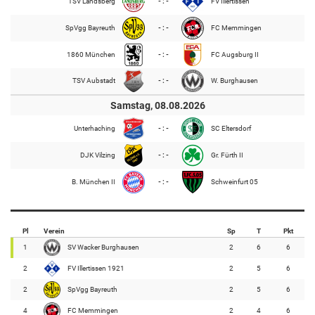
TSV Landsberg
- : -
FV Illertissen
SpVgg Bayreuth
- : -
FC Memmingen
1860 München
- : -
FC Augsburg II
TSV Aubstadt
- : -
W. Burghausen
Samstag, 08.08.2026
Unterhaching
- : -
SC Eltersdorf
DJK Vilzing
- : -
Gr. Fürth II
B. München II
- : -
Schweinfurt 05
Pl
Verein
Sp
T
Pkt
1
SV Wacker Burghausen
2
6
6
2
FV Illertissen 1921
2
5
6
2
SpVgg Bayreuth
2
5
6
4
FC Memmingen
2
4
6