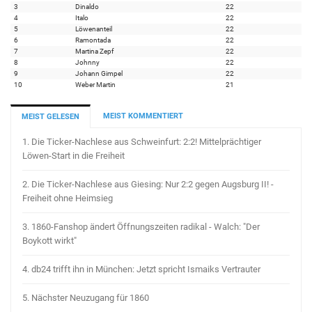
3
Dinaldo
22
4
Italo
22
5
Löwenanteil
22
6
Ramontada
22
7
Martina Zepf
22
8
Johnny
22
9
Johann Gimpel
22
10
Weber Martin
21
MEIST KOMMENTIERT
MEIST GELESEN
1.
Die Ticker-Nachlese aus Schweinfurt: 2:2! Mittelprächtiger
Löwen-Start in die Freiheit
2.
Die Ticker-Nachlese aus Giesing: Nur 2:2 gegen Augsburg II! -
Freiheit ohne Heimsieg
3.
1860-Fanshop ändert Öffnungszeiten radikal - Walch: "Der
Boykott wirkt"
4.
db24 trifft ihn in München: Jetzt spricht Ismaiks Vertrauter
5.
Nächster Neuzugang für 1860