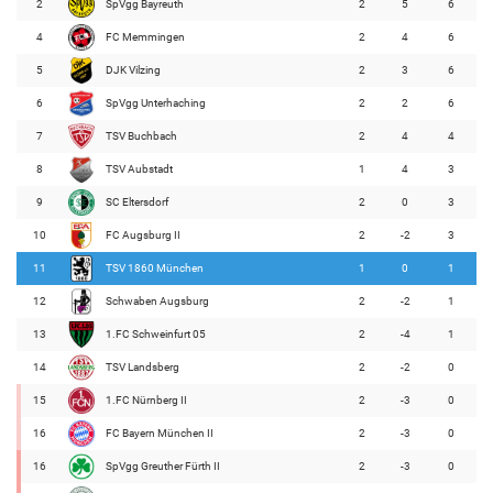
2
SpVgg Bayreuth
2
5
6
4
FC Memmingen
2
4
6
5
DJK Vilzing
2
3
6
6
SpVgg Unterhaching
2
2
6
7
TSV Buchbach
2
4
4
8
TSV Aubstadt
1
4
3
9
SC Eltersdorf
2
0
3
10
FC Augsburg II
2
-2
3
11
TSV 1860 München
1
0
1
12
Schwaben Augsburg
2
-2
1
13
1.FC Schweinfurt 05
2
-4
1
14
TSV Landsberg
2
-2
0
15
1.FC Nürnberg II
2
-3
0
16
FC Bayern München II
2
-3
0
16
SpVgg Greuther Fürth II
2
-3
0