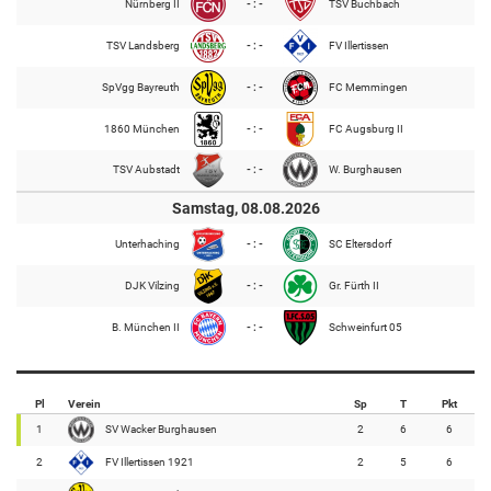
Nürnberg II
- : -
TSV Buchbach
TSV Landsberg
- : -
FV Illertissen
SpVgg Bayreuth
- : -
FC Memmingen
1860 München
- : -
FC Augsburg II
TSV Aubstadt
- : -
W. Burghausen
Samstag, 08.08.2026
Unterhaching
- : -
SC Eltersdorf
DJK Vilzing
- : -
Gr. Fürth II
B. München II
- : -
Schweinfurt 05
Pl
Verein
Sp
T
Pkt
1
SV Wacker Burghausen
2
6
6
2
FV Illertissen 1921
2
5
6