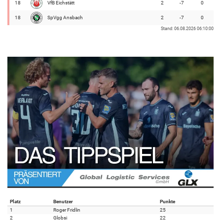
18
VfB Eichstätt
2
-7
0
18
SpVgg Ansbach
2
-7
0
Stand: 06.08.2026 06:10:00
Platz
Benutzer
Punkte
1
Roger Fridlin
25
2
Globsi
22