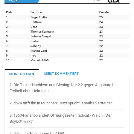
Platz
Benutzer
Punkte
1
Roger Fridlin
25
2
DerDave
24
3
Casa
24
4
Thomas Karmann
23
5
Johann Gimpel
23
6
Globsi
22
7
Johnny
22
8
Martina Zepf
22
9
Italo
22
10
Marcello1860
22
MEIST KOMMENTIERT
MEIST GELESEN
1.
Die Ticker-Nachlese aus Giesing: Nur 2:2 gegen Augsburg II! -
Freiheit ohne Heimsieg
2.
db24 trifft ihn in München: Jetzt spricht Ismaiks Vertrauter
3.
1860-Fanshop ändert Öffnungszeiten radikal - Walch: "Der
Boykott wirkt"
4.
Nächster Neuzugang für 1860