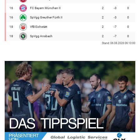
16
FC Bayern München II
2
-3
0
16
SpVgg Greuther Fürth II
2
-3
0
18
VfB Eichstätt
2
-7
0
18
SpVgg Ansbach
2
-7
0
Stand: 06.08.2026 06:10:00