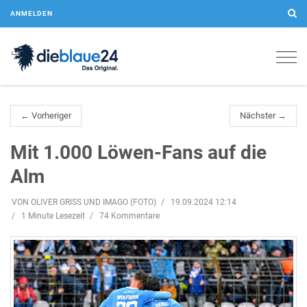
ANMELDEN
Togg
navig
← Vorheriger
Nächster →
Mit 1.000 Löwen-Fans auf die
Alm
VON OLIVER GRISS UND IMAGO (FOTO)
19.09.2024 12:14
1 Minute Lesezeit
74 Kommentare