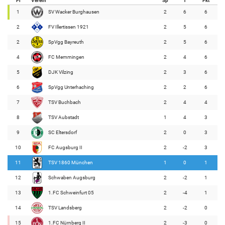
Pl
Verein
Sp
T
Pkt
1
SV Wacker Burghausen
2
6
6
2
FV Illertissen 1921
2
5
6
2
SpVgg Bayreuth
2
5
6
4
FC Memmingen
2
4
6
5
DJK Vilzing
2
3
6
6
SpVgg Unterhaching
2
2
6
7
TSV Buchbach
2
4
4
8
TSV Aubstadt
1
4
3
9
SC Eltersdorf
2
0
3
10
FC Augsburg II
2
-2
3
11
TSV 1860 München
1
0
1
12
Schwaben Augsburg
2
-2
1
13
1.FC Schweinfurt 05
2
-4
1
14
TSV Landsberg
2
-2
0
15
1.FC Nürnberg II
2
-3
0