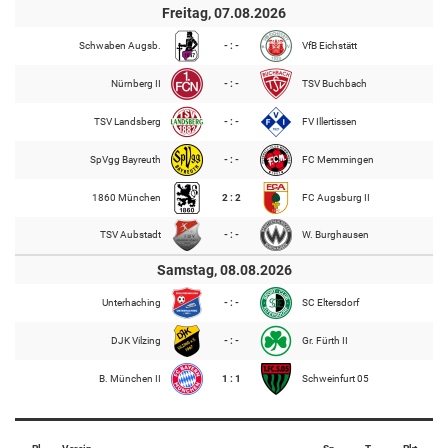
Freitag, 07.08.2026
Schwaben Augsb.
- : -
VfB Eichstätt
Nürnberg II
- : -
TSV Buchbach
TSV Landsberg
- : -
FV Illertissen
SpVgg Bayreuth
- : -
FC Memmingen
1860 München
2 : 2
FC Augsburg II
TSV Aubstadt
- : -
W. Burghausen
Samstag, 08.08.2026
Unterhaching
- : -
SC Eltersdorf
DJK Vilzing
- : -
Gr. Fürth II
B. München II
1 : 1
Schweinfurt 05