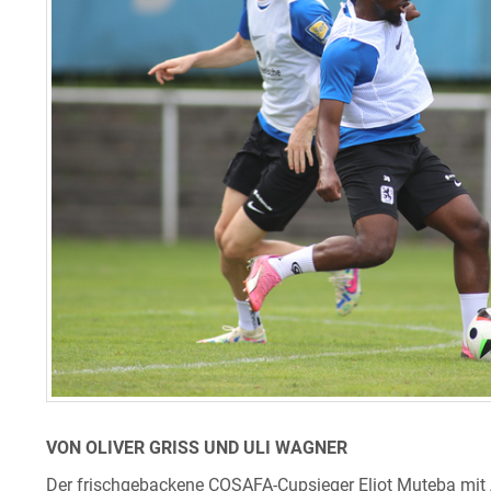
VON OLIVER GRISS UND ULI WAGNER
Der frischgebackene COSAFA-Cupsieger Eliot Muteba mit 