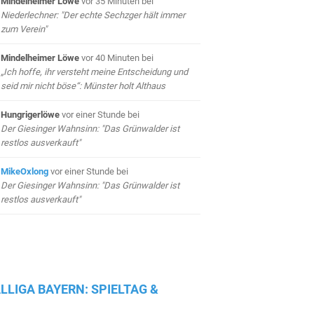
Mindelheimer Löwe
vor 35 Minuten
bei
Niederlechner: "Der echte Sechzger hält immer
zum Verein"
Mindelheimer Löwe
vor 40 Minuten
bei
„Ich hoffe, ihr versteht meine Entscheidung und
seid mir nicht böse“: Münster holt Althaus
Hungrigerlöwe
vor einer Stunde
bei
Der Giesinger Wahnsinn: "Das Grünwalder ist
restlos ausverkauft"
MikeOxlong
vor einer Stunde
bei
Der Giesinger Wahnsinn: "Das Grünwalder ist
restlos ausverkauft"
LLIGA BAYERN: SPIELTAG &