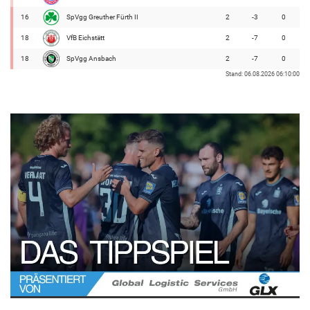
16
SpVgg Greuther Fürth II
2
-3
0
18
VfB Eichstätt
2
-7
0
18
SpVgg Ansbach
2
-7
0
Stand: 06.08.2026 06:10:00