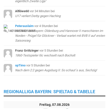
eigentlich Zweite Liga"
Altlöwe60
vor 34 Minuten
bei
U17 verliert Derby gegen Haching
Peterauslaim
vor 4 Stunden
bei
Jenseits von Bayern: Oldenburg und Hannover II marschieren im
Norden - Prügel für Glöckner - Verlaat wartet mit BVB II auf ersten
Saisonsieg
Franz Grötzinger
vor 5 Stunden
bei
1860-Testspieler Ilic wechselt nach Bocholt
opTimo
vor 5 Stunden
bei
Nach dem 2:2 gegen Augsburg II: So schaut`s aus, Sechzig!
REGIONALLIGA BAYERN: SPIELTAG & TABELLE
Freitag, 07.08.2026