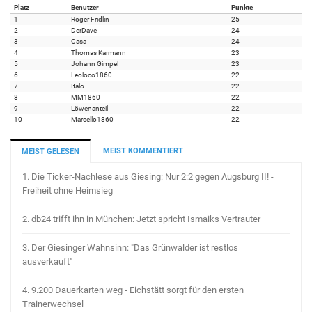
Platz
Benutzer
Punkte
1
Roger Fridlin
25
2
DerDave
24
3
Casa
24
4
Thomas Karmann
23
5
Johann Gimpel
23
6
Leoloco1860
22
7
Italo
22
8
MM1860
22
9
Löwenanteil
22
10
Marcello1860
22
MEIST KOMMENTIERT
MEIST GELESEN
1.
Die Ticker-Nachlese aus Giesing: Nur 2:2 gegen Augsburg II! -
Freiheit ohne Heimsieg
2.
db24 trifft ihn in München: Jetzt spricht Ismaiks Vertrauter
3.
Der Giesinger Wahnsinn: "Das Grünwalder ist restlos
ausverkauft"
4.
9.200 Dauerkarten weg - Eichstätt sorgt für den ersten
Trainerwechsel