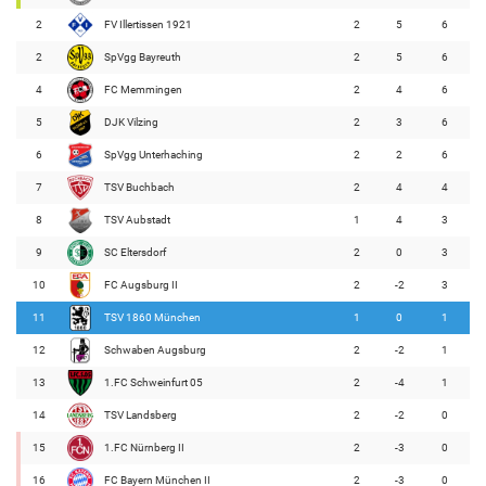
2
FV Illertissen 1921
2
5
6
2
SpVgg Bayreuth
2
5
6
4
FC Memmingen
2
4
6
5
DJK Vilzing
2
3
6
6
SpVgg Unterhaching
2
2
6
7
TSV Buchbach
2
4
4
8
TSV Aubstadt
1
4
3
9
SC Eltersdorf
2
0
3
10
FC Augsburg II
2
-2
3
11
TSV 1860 München
1
0
1
12
Schwaben Augsburg
2
-2
1
13
1.FC Schweinfurt 05
2
-4
1
14
TSV Landsberg
2
-2
0
15
1.FC Nürnberg II
2
-3
0
16
FC Bayern München II
2
-3
0