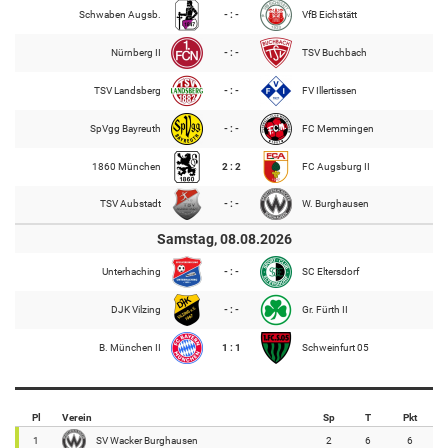
Schwaben Augsb.
- : -
VfB Eichstätt
Nürnberg II
- : -
TSV Buchbach
TSV Landsberg
- : -
FV Illertissen
SpVgg Bayreuth
- : -
FC Memmingen
1860 München
2 : 2
FC Augsburg II
TSV Aubstadt
- : -
W. Burghausen
Samstag, 08.08.2026
Unterhaching
- : -
SC Eltersdorf
DJK Vilzing
- : -
Gr. Fürth II
B. München II
1 : 1
Schweinfurt 05
Pl
Verein
Sp
T
Pkt
1
SV Wacker Burghausen
2
6
6