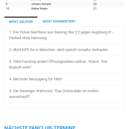
9
Johann Gimpel
22
10
Weber Martin
21
MEIST KOMMENTIERT
MEIST GELESEN
1.
Die Ticker-Nachlese aus Giesing: Nur 2:2 gegen Augsburg II! -
Freiheit ohne Heimsieg
2.
db24 trifft ihn in München: Jetzt spricht Ismaiks Vertrauter
3.
1860-Fanshop ändert Öffnungszeiten radikal - Walch: "Der
Boykott wirkt"
4.
Nächster Neuzugang für 1860
5.
Der Giesinger Wahnsinn: "Das Grünwalder ist restlos
ausverkauft"
NÄCHSTE FANCLUB-TERMINE