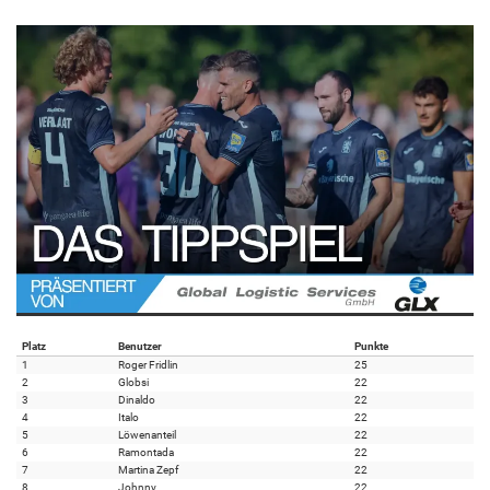
Platz
Benutzer
Punkte
1
Roger Fridlin
25
2
Globsi
22
3
Dinaldo
22
4
Italo
22
5
Löwenanteil
22
6
Ramontada
22
7
Martina Zepf
22
8
Johnny
22