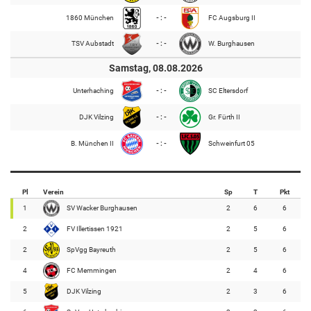
1860 München
- : -
FC Augsburg II
TSV Aubstadt
- : -
W. Burghausen
Samstag, 08.08.2026
Unterhaching
- : -
SC Eltersdorf
DJK Vilzing
- : -
Gr. Fürth II
B. München II
- : -
Schweinfurt 05
Pl
Verein
Sp
T
Pkt
1
SV Wacker Burghausen
2
6
6
2
FV Illertissen 1921
2
5
6
2
SpVgg Bayreuth
2
5
6
4
FC Memmingen
2
4
6
5
DJK Vilzing
2
3
6