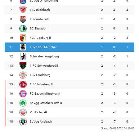
6
SpVgg Unterhaching
2
2
6
7
TSV Buchbach
2
4
4
8
TSV Aubstadt
1
4
3
9
SC Eltersdorf
2
0
3
10
FC Augsburg II
2
-2
3
11
TSV 1860 München
1
0
1
12
Schwaben Augsburg
2
-2
1
13
1.FC Schweinfurt 05
2
-4
1
14
TSV Landsberg
2
-2
0
15
1.FC Nürnberg II
2
-3
0
16
FC Bayern München II
2
-3
0
16
SpVgg Greuther Fürth II
2
-3
0
18
VfB Eichstätt
2
-7
0
18
SpVgg Ansbach
2
-7
0
Stand: 06.08.2026 06:10:00