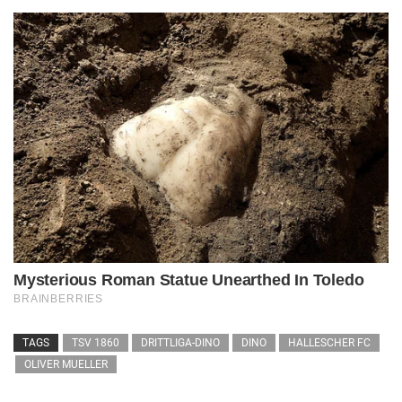
TAGS
TSV 1860
DRITTLIGA-DINO
DINO
HALLESCHER FC
OLIVER MUELLER