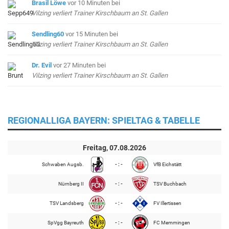
Brasil Löwe
vor 10 Minuten
bei
Vilzing verliert Trainer Kirschbaum an St. Gallen
Sendling60
vor 15 Minuten
bei
Vilzing verliert Trainer Kirschbaum an St. Gallen
Dr. Evil
vor 27 Minuten
bei
Vilzing verliert Trainer Kirschbaum an St. Gallen
REGIONALLIGA BAYERN: SPIELTAG & TABELLE
Freitag, 07.08.2026
Schwaben Augsb.
- : -
VfB Eichstätt
Nürnberg II
- : -
TSV Buchbach
TSV Landsberg
- : -
FV Illertissen
SpVgg Bayreuth
- : -
FC Memmingen