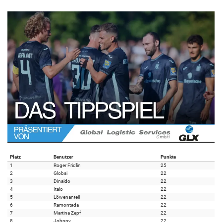
Platz
Benutzer
Punkte
1
Roger Fridlin
25
2
Globsi
22
3
Dinaldo
22
4
Italo
22
5
Löwenanteil
22
6
Ramontada
22
7
Martina Zepf
22
8
Johnny
22