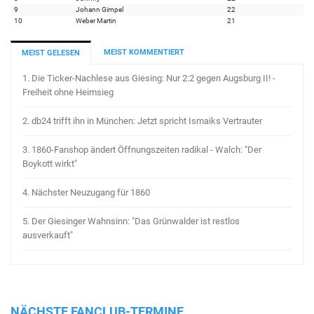
9
Johann Gimpel
22
10
Weber Martin
21
MEIST KOMMENTIERT
MEIST GELESEN
1.
Die Ticker-Nachlese aus Giesing: Nur 2:2 gegen Augsburg II! -
Freiheit ohne Heimsieg
2.
db24 trifft ihn in München: Jetzt spricht Ismaiks Vertrauter
3.
1860-Fanshop ändert Öffnungszeiten radikal - Walch: "Der
Boykott wirkt"
4.
Nächster Neuzugang für 1860
5.
Der Giesinger Wahnsinn: "Das Grünwalder ist restlos
ausverkauft"
NÄCHSTE FANCLUB-TERMINE