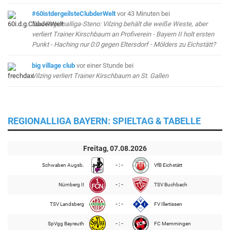
#60istdergeilsteClubderWelt
vor 43 Minuten
bei
Das Regionalliga-Steno: Vilzing behält die weiße Weste, aber
verliert Trainer Kirschbaum an Profiverein - Bayern II holt ersten
Punkt - Haching nur 0:0 gegen Eltersdorf - Mölders zu Eichstätt?
big village club
vor einer Stunde
bei
Vilzing verliert Trainer Kirschbaum an St. Gallen
REGIONALLIGA BAYERN: SPIELTAG & TABELLE
Freitag, 07.08.2026
Schwaben Augsb.
- : -
VfB Eichstätt
Nürnberg II
- : -
TSV Buchbach
TSV Landsberg
- : -
FV Illertissen
SpVgg Bayreuth
- : -
FC Memmingen