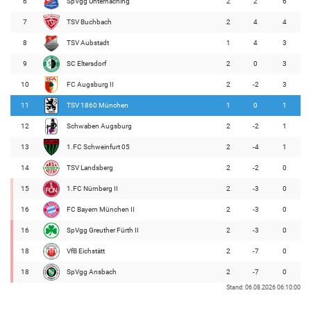
6
SpVgg Unterhaching
2
2
6
7
TSV Buchbach
2
4
4
8
TSV Aubstadt
1
4
3
9
SC Eltersdorf
2
0
3
10
FC Augsburg II
2
-2
3
11
TSV 1860 München
1
0
1
12
Schwaben Augsburg
2
-2
1
13
1.FC Schweinfurt 05
2
-4
1
14
TSV Landsberg
2
-2
0
15
1.FC Nürnberg II
2
-3
0
16
FC Bayern München II
2
-3
0
16
SpVgg Greuther Fürth II
2
-3
0
18
VfB Eichstätt
2
-7
0
18
SpVgg Ansbach
2
-7
0
Stand: 06.08.2026 06:10:00