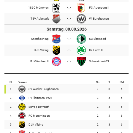
1860 München
- : -
FC Augsburg II
TSV Aubstadt
- : -
W. Burghausen
Samstag, 08.08.2026
Unterhaching
- : -
SC Eltersdorf
DJK Vilzing
- : -
Gr. Fürth II
B. München II
- : -
Schweinfurt 05
Pl
Verein
Sp
T
Pkt
1
SV Wacker Burghausen
2
6
6
2
FV Illertissen 1921
2
5
6
2
SpVgg Bayreuth
2
5
6
4
FC Memmingen
2
4
6
5
DJK Vilzing
2
3
6