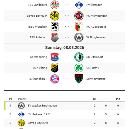
TSV Landsberg
- : -
FV Illertissen
SpVgg Bayreuth
- : -
FC Memmingen
1860 München
- : -
FC Augsburg II
TSV Aubstadt
- : -
W. Burghausen
Samstag, 08.08.2026
Unterhaching
- : -
SC Eltersdorf
DJK Vilzing
- : -
Gr. Fürth II
B. München II
- : -
Schweinfurt 05
Pl
Verein
Sp
T
Pkt
1
SV Wacker Burghausen
2
6
6
2
FV Illertissen 1921
2
5
6
2
SpVgg Bayreuth
2
5
6