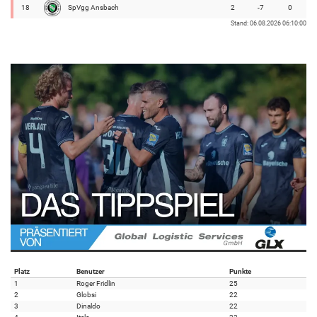
18
SpVgg Ansbach
2
-7
0
Stand: 06.08.2026 06:10:00
Platz
Benutzer
Punkte
1
Roger Fridlin
25
2
Globsi
22
3
Dinaldo
22