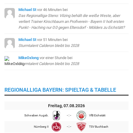
Michael St
vor 46 Minuten
bei
Das Regionalliga-Steno: Vilzing behält die weiße Weste, aber
verliert Trainer Kirschbaum an Profiverein - Bayern II holt ersten
Punkt - Haching nur 0:0 gegen Eltersdorf - Mölders zu Eichstätt?
Michael St
vor 51 Minuten
bei
Sturmtalent Calderon bleibt bis 2028
MikeOxlong
vor einer Stunde
bei
Sturmtalent Calderon bleibt bis 2028
REGIONALLIGA BAYERN: SPIELTAG & TABELLE
Freitag, 07.08.2026
Schwaben Augsb.
- : -
VfB Eichstätt
Nürnberg II
- : -
TSV Buchbach