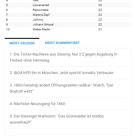
4
Italo
22
5
Löwenanteil
22
6
Ramontada
22
7
Martina Zepf
22
8
Johnny
22
9
Johann Gimpel
22
10
Weber Martin
21
MEIST KOMMENTIERT
MEIST GELESEN
1.
Die Ticker-Nachlese aus Giesing: Nur 2:2 gegen Augsburg II! -
Freiheit ohne Heimsieg
2.
db24 trifft ihn in München: Jetzt spricht Ismaiks Vertrauter
3.
1860-Fanshop ändert Öffnungszeiten radikal - Walch: "Der
Boykott wirkt"
4.
Nächster Neuzugang für 1860
5.
Der Giesinger Wahnsinn: "Das Grünwalder ist restlos
ausverkauft"