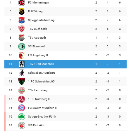
4
FC Memmingen
2
4
6
5
DJK Vilzing
2
3
6
6
SpVgg Unterhaching
2
2
6
7
TSV Buchbach
2
4
4
8
TSV Aubstadt
1
4
3
9
SC Eltersdorf
2
0
3
10
FC Augsburg II
2
-2
3
11
TSV 1860 München
1
0
1
12
Schwaben Augsburg
2
-2
1
13
1.FC Schweinfurt 05
2
-4
1
14
TSV Landsberg
2
-2
0
15
1.FC Nürnberg II
2
-3
0
16
FC Bayern München II
2
-3
0
16
SpVgg Greuther Fürth II
2
-3
0
18
VfB Eichstätt
2
-7
0