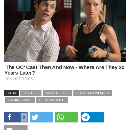
TAGS
TSV 1860
MARC PFEIFER
CHRISTIAN WERNER
HASAN ISMAIK
HEINZ SCHMIDT
0