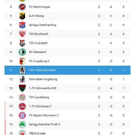
4
FC Memmingen
2
4
6
5
DJK Vilzing
2
3
6
6
SpVgg Unterhaching
2
2
6
7
TSV Buchbach
2
4
4
8
TSV Aubstadt
1
4
3
9
SC Eltersdorf
2
0
3
10
FC Augsburg II
2
-2
3
11
TSV 1860 München
1
0
1
12
Schwaben Augsburg
2
-2
1
13
1.FC Schweinfurt 05
2
-4
1
14
TSV Landsberg
2
-2
0
15
1.FC Nürnberg II
2
-3
0
16
FC Bayern München II
2
-3
0
16
SpVgg Greuther Fürth II
2
-3
0
18
VfB Eichstätt
2
-7
0