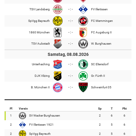
TSV Landsberg
- : -
FV Illertissen
SpVgg Bayreuth
- : -
FC Memmingen
1860 München
- : -
FC Augsburg II
TSV Aubstadt
- : -
W. Burghausen
Samstag, 08.08.2026
Unterhaching
- : -
SC Eltersdorf
DJK Vilzing
- : -
Gr. Fürth II
B. München II
- : -
Schweinfurt 05
Pl
Verein
Sp
T
Pkt
1
SV Wacker Burghausen
2
6
6
2
FV Illertissen 1921
2
5
6
2
SpVgg Bayreuth
2
5
6