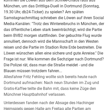
kommen die Löwen aus dem Schnee-Chaos raus aus
München, um das Drittliga-Duell in Dortmund (Sonntag,
19.30 Uhr, db24-Ticker) zu spielen? Am späten
Samstagnachmittag schrieben die Löwen auf ihren Social
Media-Kanälen: "Trotz des Wintereibruchs in München, der
das öffentliche Leben stark beeinträchtigt, wird die Partie
beim BVB2 morgen stattfinden. Der gebuchte Flug wurde
annulliert, dennoch wird die Mannschaft in den Westen
reisen und die Partie im Stadion Rote Erde bestreiten. Die
Löwen wünschen allen eine sichere und gute Anreise." Die
Frage ist nur: Wie kommen die Sechziger nach Dortmund?
Die Polizei rät, dass man die Straße meidet - und die
Blauen müssen trotzdem fahren...
Allesfahrer Fritz Fehling wollte sich bereits heute nach
Dortmund aufmachen: Nach neun Stunden im Zug und
Gratis-Kaffee teilte die Bahn mit, dass keine Züge den
Münchner Hauptbahnhof verlassen.
Unterdessen fanden nach der Absage des Hachinger
Heimspiels gegen Halle am Freitag alle Partien am