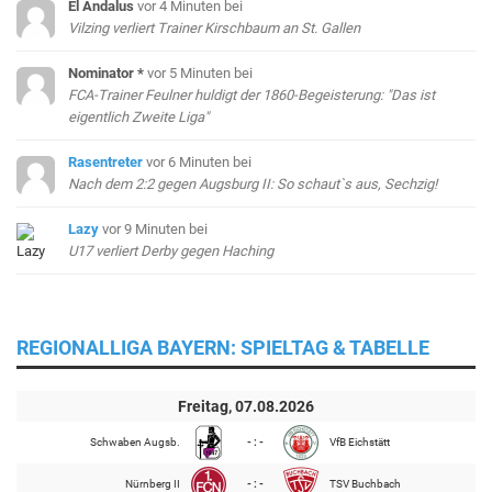
El Andalus
vor 4 Minuten
bei
Vilzing verliert Trainer Kirschbaum an St. Gallen
Nominator *
vor 5 Minuten
bei
FCA-Trainer Feulner huldigt der 1860-Begeisterung: "Das ist
eigentlich Zweite Liga"
Rasentreter
vor 6 Minuten
bei
Nach dem 2:2 gegen Augsburg II: So schaut`s aus, Sechzig!
Lazy
vor 9 Minuten
bei
U17 verliert Derby gegen Haching
REGIONALLIGA BAYERN: SPIELTAG & TABELLE
Freitag, 07.08.2026
Schwaben Augsb.
- : -
VfB Eichstätt
Nürnberg II
- : -
TSV Buchbach