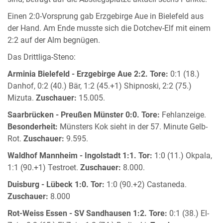
Einen 2:0-Vorsprung gab Erzgebirge Aue in Bielefeld aus
der Hand. Am Ende musste sich die Dotchev-Elf mit einem
2:2 auf der Alm begnügen.
Das Drittliga-Steno:
Arminia Bielefeld - Erzgebirge Aue 2:2.
Tore:
0:1 (18.)
Danhof, 0:2 (40.) Bär, 1:2 (45.+1) Shipnoski, 2:2 (75.)
Mizuta.
Zuschauer:
15.005.
Saarbrücken - Preußen Münster 0:0.
Tore:
Fehlanzeige.
Besonderheit:
Münsters Kok sieht in der 57. Minute Gelb-
Rot.
Zuschauer:
9.595.
Waldhof Mannheim - Ingolstadt 1:1.
Tor:
1:0 (11.) Okpala,
1:1 (90.+1) Testroet.
Zuschauer:
8.000.
Duisburg - Lübeck 1:0.
Tor:
1:0 (90.+2) Castaneda.
Zuschauer:
8.000
Rot-Weiss Essen - SV Sandhausen 1:2.
Tore:
0:1 (38.) El-