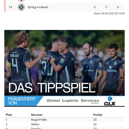
18
SpVgg Ansbach
2
-7
0
Stand: 06.08.2026 06:10:00
Platz
Benutzer
Punkte
1
Roger Fridlin
25
2
Globsi
22
3
Dinaldo
22