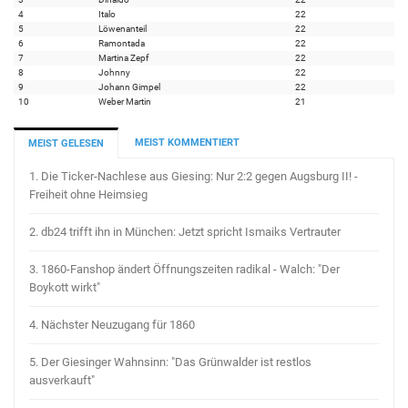
4
Italo
22
5
Löwenanteil
22
6
Ramontada
22
7
Martina Zepf
22
8
Johnny
22
9
Johann Gimpel
22
10
Weber Martin
21
MEIST KOMMENTIERT
MEIST GELESEN
1.
Die Ticker-Nachlese aus Giesing: Nur 2:2 gegen Augsburg II! -
Freiheit ohne Heimsieg
2.
db24 trifft ihn in München: Jetzt spricht Ismaiks Vertrauter
3.
1860-Fanshop ändert Öffnungszeiten radikal - Walch: "Der
Boykott wirkt"
4.
Nächster Neuzugang für 1860
5.
Der Giesinger Wahnsinn: "Das Grünwalder ist restlos
ausverkauft"