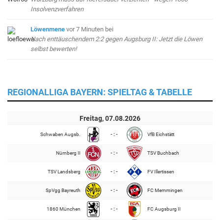
Insolvenzverfahren
Löwenmene
vor 7 Minuten
bei
Nach enttäuschendem 2:2 gegen Augsburg II: Jetzt die Löwen
selbst bewerten!
REGIONALLIGA BAYERN: SPIELTAG & TABELLE
Freitag, 07.08.2026
Schwaben Augsb.
- : -
VfB Eichstätt
Nürnberg II
- : -
TSV Buchbach
TSV Landsberg
- : -
FV Illertissen
SpVgg Bayreuth
- : -
FC Memmingen
1860 München
- : -
FC Augsburg II