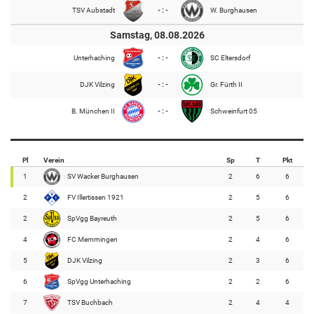
TSV Aubstadt
- : -
W. Burghausen
Samstag, 08.08.2026
Unterhaching
- : -
SC Eltersdorf
DJK Vilzing
- : -
Gr. Fürth II
B. München II
- : -
Schweinfurt 05
Pl
Verein
Sp
T
Pkt
1
SV Wacker Burghausen
2
6
6
2
FV Illertissen 1921
2
5
6
2
SpVgg Bayreuth
2
5
6
4
FC Memmingen
2
4
6
5
DJK Vilzing
2
3
6
6
SpVgg Unterhaching
2
2
6
7
TSV Buchbach
2
4
4