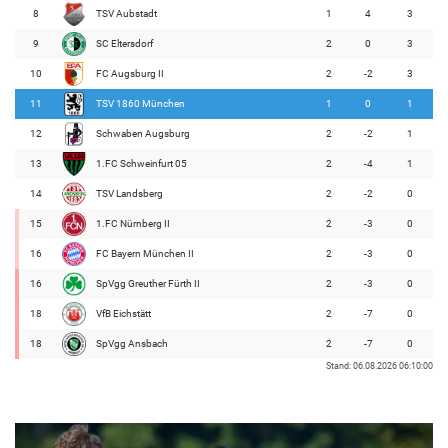
8
TSV Aubstadt
1
4
3
9
SC Eltersdorf
2
0
3
10
FC Augsburg II
2
-2
3
11
TSV 1860 München
1
0
1
12
Schwaben Augsburg
2
-2
1
13
1.FC Schweinfurt 05
2
-4
1
14
TSV Landsberg
2
-2
0
15
1.FC Nürnberg II
2
-3
0
16
FC Bayern München II
2
-3
0
16
SpVgg Greuther Fürth II
2
-3
0
18
VfB Eichstätt
2
-7
0
18
SpVgg Ansbach
2
-7
0
Stand: 06.08.2026 06:10:00