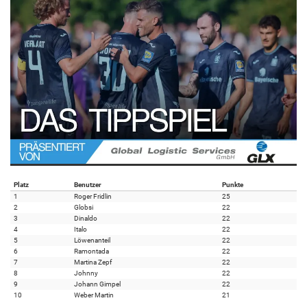
Platz
Benutzer
Punkte
1
Roger Fridlin
25
2
Globsi
22
3
Dinaldo
22
4
Italo
22
5
Löwenanteil
22
6
Ramontada
22
7
Martina Zepf
22
8
Johnny
22
9
Johann Gimpel
22
10
Weber Martin
21