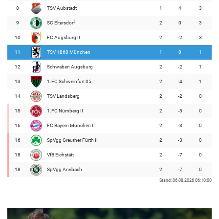
8
TSV Aubstadt
1
4
3
9
SC Eltersdorf
2
0
3
10
FC Augsburg II
2
-2
3
11
TSV 1860 München
1
0
1
12
Schwaben Augsburg
2
-2
1
13
1.FC Schweinfurt 05
2
-4
1
14
TSV Landsberg
2
-2
0
15
1.FC Nürnberg II
2
-3
0
16
FC Bayern München II
2
-3
0
16
SpVgg Greuther Fürth II
2
-3
0
18
VfB Eichstätt
2
-7
0
18
SpVgg Ansbach
2
-7
0
Stand: 06.08.2026 06:10:00