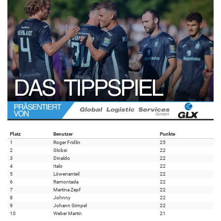
Platz
Benutzer
Punkte
1
Roger Fridlin
25
2
Globsi
22
3
Dinaldo
22
4
Italo
22
5
Löwenanteil
22
6
Ramontada
22
7
Martina Zepf
22
8
Johnny
22
9
Johann Gimpel
22
10
Weber Martin
21