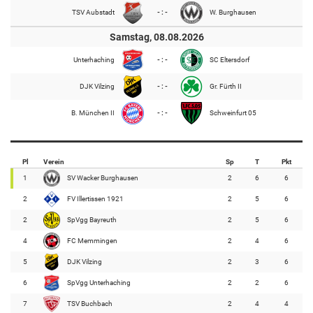
TSV Aubstadt
- : -
W. Burghausen
Samstag, 08.08.2026
Unterhaching
- : -
SC Eltersdorf
DJK Vilzing
- : -
Gr. Fürth II
B. München II
- : -
Schweinfurt 05
Pl
Verein
Sp
T
Pkt
1
SV Wacker Burghausen
2
6
6
2
FV Illertissen 1921
2
5
6
2
SpVgg Bayreuth
2
5
6
4
FC Memmingen
2
4
6
5
DJK Vilzing
2
3
6
6
SpVgg Unterhaching
2
2
6
7
TSV Buchbach
2
4
4