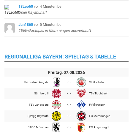
18Leo60
vor 4 Minuten
bei
Spiel Kayabunar!
Jan1860
vor 5 Minuten
bei
1860-Gastspiel in Memmingen ausverkauft
REGIONALLIGA BAYERN: SPIELTAG & TABELLE
Freitag, 07.08.2026
Schwaben Augsb.
- : -
VfB Eichstätt
Nürnberg II
- : -
TSV Buchbach
TSV Landsberg
- : -
FV Illertissen
SpVgg Bayreuth
- : -
FC Memmingen
1860 München
- : -
FC Augsburg II