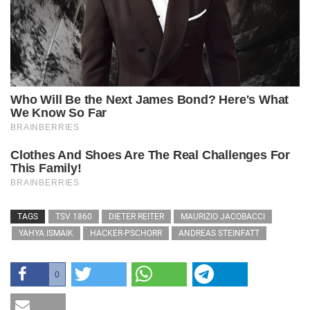
TAGS
TSV 1860
DIETER REITER
MAURIZIO JACOBACCI
YAHYA ISMAIK
HACKER-PSCHORR
ANDREAS STEINFATT
0