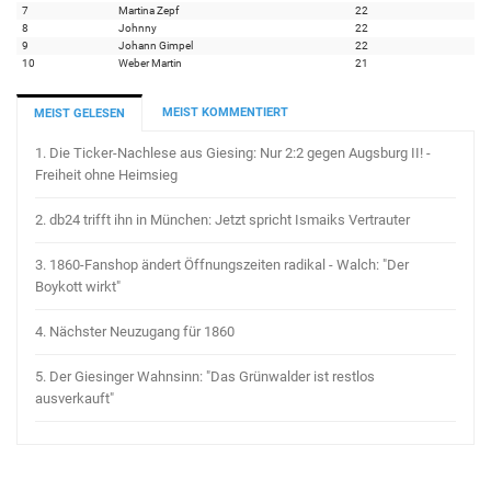
7
Martina Zepf
22
8
Johnny
22
9
Johann Gimpel
22
10
Weber Martin
21
MEIST KOMMENTIERT
MEIST GELESEN
1.
Die Ticker-Nachlese aus Giesing: Nur 2:2 gegen Augsburg II! -
Freiheit ohne Heimsieg
2.
db24 trifft ihn in München: Jetzt spricht Ismaiks Vertrauter
3.
1860-Fanshop ändert Öffnungszeiten radikal - Walch: "Der
Boykott wirkt"
4.
Nächster Neuzugang für 1860
5.
Der Giesinger Wahnsinn: "Das Grünwalder ist restlos
ausverkauft"