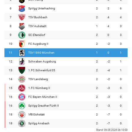
6
SpVgg Unterhaching
2
2
6
7
TSV Buchbach
2
4
4
8
TSV Aubstadt
1
4
3
9
SC Eltersdorf
2
0
3
10
FC Augsburg II
2
-2
3
11
TSV 1860 München
1
0
1
12
Schwaben Augsburg
2
-2
1
13
1.FC Schweinfurt 05
2
-4
1
14
TSV Landsberg
2
-2
0
15
1.FC Nürnberg II
2
-3
0
16
FC Bayern München II
2
-3
0
16
SpVgg Greuther Fürth II
2
-3
0
18
VfB Eichstätt
2
-7
0
18
SpVgg Ansbach
2
-7
0
Stand: 06.08.2026 06:10:00