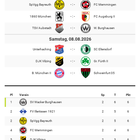
SpVgg Bayreuth
- : -
FC Memmingen
1860 München
- : -
FC Augsburg II
TSV Aubstadt
- : -
W. Burghausen
Samstag, 08.08.2026
Unterhaching
- : -
SC Eltersdorf
DJK Vilzing
- : -
Gr. Fürth II
B. München II
- : -
Schweinfurt 05
Pl
Verein
Sp
T
Pkt
1
SV Wacker Burghausen
2
6
6
2
FV Illertissen 1921
2
5
6
2
SpVgg Bayreuth
2
5
6
4
FC Memmingen
2
4
6
5
DJK Vilzing
2
3
6