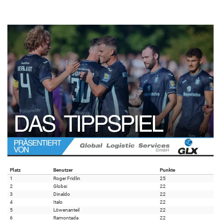
Platz
Benutzer
Punkte
1
Roger Fridlin
25
2
Globsi
22
3
Dinaldo
22
4
Italo
22
5
Löwenanteil
22
6
Ramontada
22