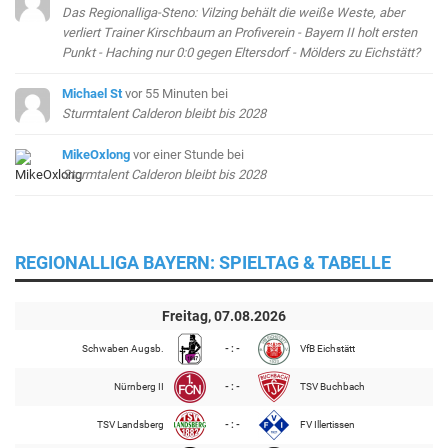
Das Regionalliga-Steno: Vilzing behält die weiße Weste, aber
verliert Trainer Kirschbaum an Profiverein - Bayern II holt ersten
Punkt - Haching nur 0:0 gegen Eltersdorf - Mölders zu Eichstätt?
Michael St
vor 55 Minuten
bei
Sturmtalent Calderon bleibt bis 2028
MikeOxlong
vor einer Stunde
bei
Sturmtalent Calderon bleibt bis 2028
REGIONALLIGA BAYERN: SPIELTAG & TABELLE
Freitag, 07.08.2026
Schwaben Augsb.
- : -
VfB Eichstätt
Nürnberg II
- : -
TSV Buchbach
TSV Landsberg
- : -
FV Illertissen