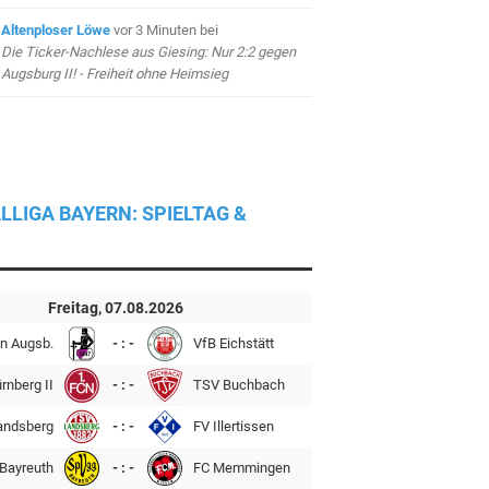
Altenploser Löwe
vor 3 Minuten
bei
Die Ticker-Nachlese aus Giesing: Nur 2:2 gegen
Augsburg II! - Freiheit ohne Heimsieg
LLIGA BAYERN: SPIELTAG &
Freitag, 07.08.2026
n Augsb.
- : -
VfB Eichstätt
rnberg II
- : -
TSV Buchbach
andsberg
- : -
FV Illertissen
Bayreuth
- : -
FC Memmingen