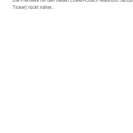
Die Premiere für den neuen Löwen-Coach Maurizio Jacoba
Ticker) rückt näher…