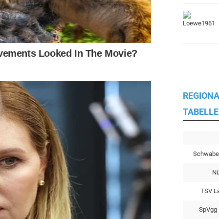
REGIONA
TABELLE
Schwabe
Nü
TSV L
SpVgg 