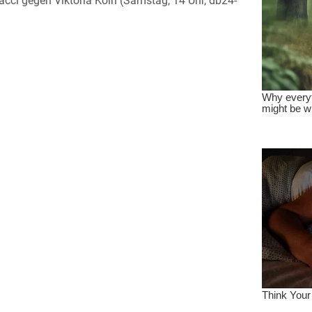
cci gegen Viktoria Köln (Samstag, 14 Uhr, db24-