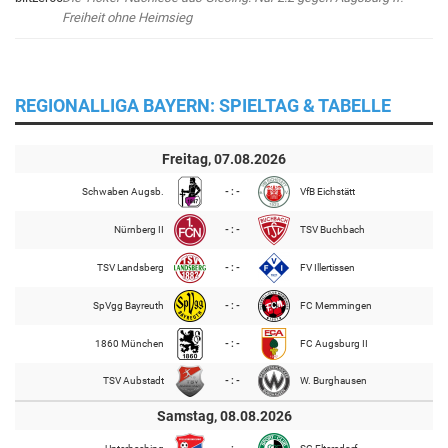
Freiheit ohne Heimsieg
REGIONALLIGA BAYERN: SPIELTAG & TABELLE
Freitag, 07.08.2026
Schwaben Augsb.
- : -
VfB Eichstätt
Nürnberg II
- : -
TSV Buchbach
TSV Landsberg
- : -
FV Illertissen
SpVgg Bayreuth
- : -
FC Memmingen
1860 München
- : -
FC Augsburg II
TSV Aubstadt
- : -
W. Burghausen
Samstag, 08.08.2026