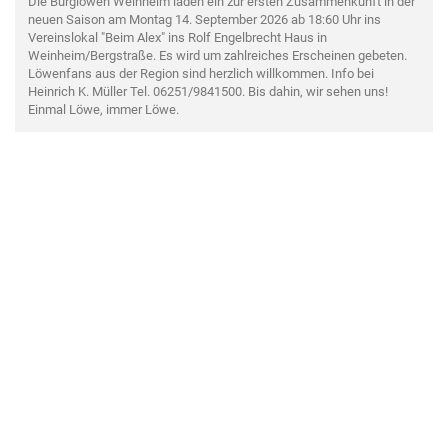
Die Burglöwen Weinheim laden ein zur ersten Zusammenkunft in der
neuen Saison am Montag 14. September 2026 ab 18:60 Uhr ins
Vereinslokal "Beim Alex" ins Rolf Engelbrecht Haus in
Weinheim/Bergstraße. Es wird um zahlreiches Erscheinen gebeten.
Löwenfans aus der Region sind herzlich willkommen. Info bei
Heinrich K. Müller Tel. 06251/9841500. Bis dahin, wir sehen uns!
Einmal Löwe, immer Löwe.