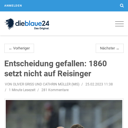
ANMELDEN
Togg
navig
← Vorheriger
Nächster →
Entscheidung gefallen: 1860
setzt nicht auf Reisinger
VON OLIVER GRISS UND CATHRIN MÜLLER (MIS)
25.02.2023 11:38
1 Minute Lesezeit
281 Kommentare