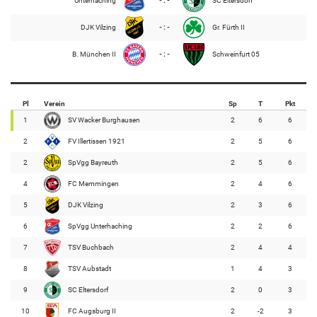
Unterhaching
- : -
SC Eltersdorf
DJK Vilzing
- : -
Gr. Fürth II
B. München II
- : -
Schweinfurt 05
Pl
Verein
Sp
T
Pkt
1
SV Wacker Burghausen
2
6
6
2
FV Illertissen 1921
2
5
6
2
SpVgg Bayreuth
2
5
6
4
FC Memmingen
2
4
6
5
DJK Vilzing
2
3
6
6
SpVgg Unterhaching
2
2
6
7
TSV Buchbach
2
4
4
8
TSV Aubstadt
1
4
3
9
SC Eltersdorf
2
0
3
10
FC Augsburg II
2
-2
3