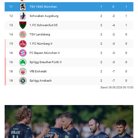
11
TSV 1860 München
1
0
1
12
Schwaben Augsburg
2
-2
1
13
1.FC Schweinfurt 05
2
-4
1
14
TSV Landsberg
2
-2
0
15
1.FC Nürnberg II
2
-3
0
16
FC Bayern München II
2
-3
0
16
SpVgg Greuther Fürth II
2
-3
0
18
VfB Eichstätt
2
-7
0
18
SpVgg Ansbach
2
-7
0
Stand: 06.08.2026 06:10:00