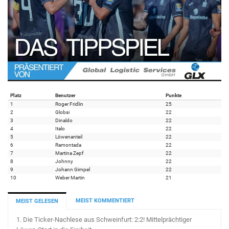
Platz
Benutzer
Punkte
1
Roger Fridlin
25
2
Globsi
22
3
Dinaldo
22
4
Italo
22
5
Löwenanteil
22
6
Ramontada
22
7
Martina Zepf
22
8
Johnny
22
9
Johann Gimpel
22
10
Weber Martin
21
MEIST KOMMENTIERT
MEIST GELESEN
1.
Die Ticker-Nachlese aus Schweinfurt: 2:2! Mittelprächtiger