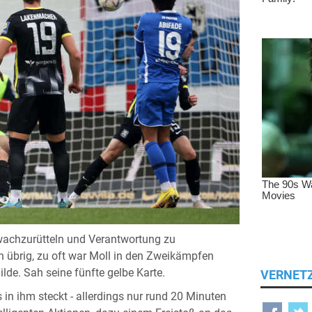
wachzurütteln und Verantwortung zu
n übrig, zu oft war Moll in den Zweikämpfen
lde. Sah seine fünfte gelbe Karte.
VERNET
s in ihm steckt - allerdings nur rund 20 Minuten