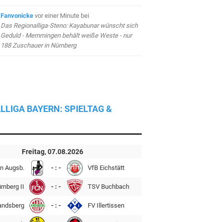
Fanvonicke
vor einer Minute
bei
Das Regionalliga-Steno: Kayabunar wünscht sich
Geduld - Memmingen behält weiße Weste - nur
188 Zuschauer in Nürnberg
LLIGA BAYERN: SPIELTAG &
Freitag, 07.08.2026
n Augsb.
- : -
VfB Eichstätt
rnberg II
- : -
TSV Buchbach
andsberg
- : -
FV Illertissen