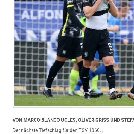
VON MARCO BLANCO UCLES, OLIVER GRISS UND STEF
Der nächste Tiefschlag für den TSV 1860…