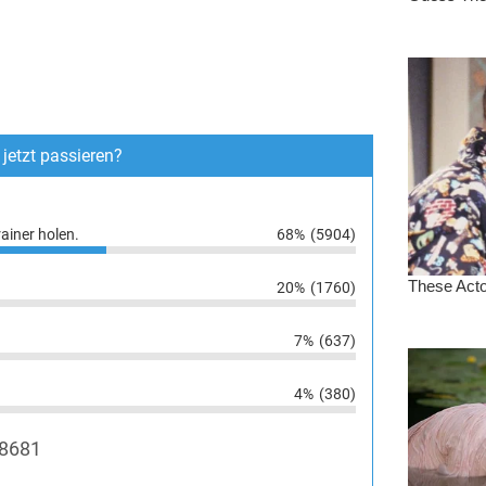
jetzt passieren?
ainer holen.
68%
(5904)
20%
(1760)
7%
(637)
4%
(380)
8681