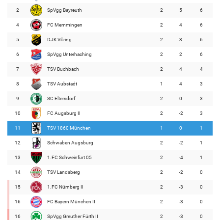
2
SpVgg Bayreuth
2
5
6
4
FC Memmingen
2
4
6
5
DJK Vilzing
2
3
6
6
SpVgg Unterhaching
2
2
6
7
TSV Buchbach
2
4
4
8
TSV Aubstadt
1
4
3
9
SC Eltersdorf
2
0
3
10
FC Augsburg II
2
-2
3
11
TSV 1860 München
1
0
1
12
Schwaben Augsburg
2
-2
1
13
1.FC Schweinfurt 05
2
-4
1
14
TSV Landsberg
2
-2
0
15
1.FC Nürnberg II
2
-3
0
16
FC Bayern München II
2
-3
0
16
SpVgg Greuther Fürth II
2
-3
0