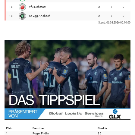
18
VfB Eichstätt
2
-7
0
18
SpVgg Ansbach
2
-7
0
Stand: 06.08.2026 06:10:00
Platz
Benutzer
Punkte
1
Roger Fridlin
25