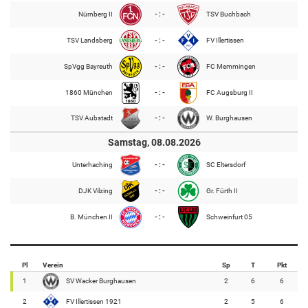
Nürnberg II
- : -
TSV Buchbach
TSV Landsberg
- : -
FV Illertissen
SpVgg Bayreuth
- : -
FC Memmingen
1860 München
- : -
FC Augsburg II
TSV Aubstadt
- : -
W. Burghausen
Samstag, 08.08.2026
Unterhaching
- : -
SC Eltersdorf
DJK Vilzing
- : -
Gr. Fürth II
B. München II
- : -
Schweinfurt 05
Pl
Verein
Sp
T
Pkt
1
SV Wacker Burghausen
2
6
6
2
FV Illertissen 1921
2
5
6