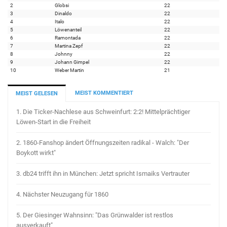
2
Globsi
22
3
Dinaldo
22
4
Italo
22
5
Löwenanteil
22
6
Ramontada
22
7
Martina Zepf
22
8
Johnny
22
9
Johann Gimpel
22
10
Weber Martin
21
MEIST KOMMENTIERT
MEIST GELESEN
1.
Die Ticker-Nachlese aus Schweinfurt: 2:2! Mittelprächtiger
Löwen-Start in die Freiheit
2.
1860-Fanshop ändert Öffnungszeiten radikal - Walch: "Der
Boykott wirkt"
3.
db24 trifft ihn in München: Jetzt spricht Ismaiks Vertrauter
4.
Nächster Neuzugang für 1860
5.
Der Giesinger Wahnsinn: "Das Grünwalder ist restlos
ausverkauft"