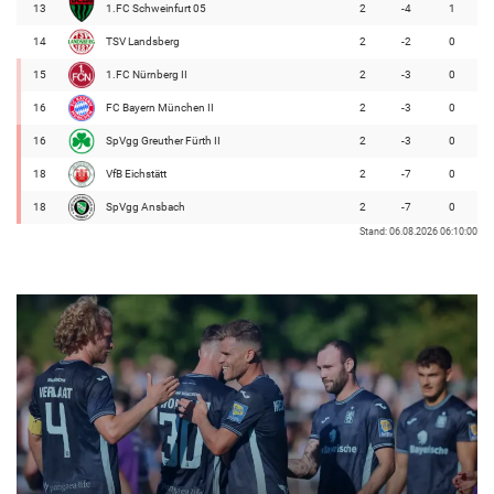
13
1.FC Schweinfurt 05
2
-4
1
14
TSV Landsberg
2
-2
0
15
1.FC Nürnberg II
2
-3
0
16
FC Bayern München II
2
-3
0
16
SpVgg Greuther Fürth II
2
-3
0
18
VfB Eichstätt
2
-7
0
18
SpVgg Ansbach
2
-7
0
Stand: 06.08.2026 06:10:00