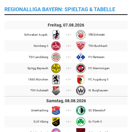
REGIONALLIGA BAYERN: SPIELTAG & TABELLE
Freitag, 07.08.2026
Schwaben Augsb.
- : -
VfB Eichstätt
Nürnberg II
- : -
TSV Buchbach
TSV Landsberg
- : -
FV Illertissen
SpVgg Bayreuth
- : -
FC Memmingen
1860 München
- : -
FC Augsburg II
TSV Aubstadt
- : -
W. Burghausen
Samstag, 08.08.2026
Unterhaching
- : -
SC Eltersdorf
DJK Vilzing
- : -
Gr. Fürth II