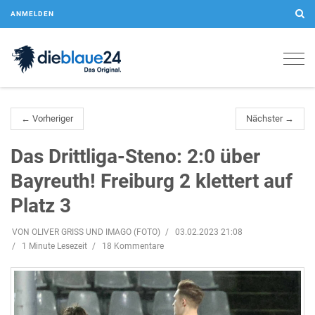
ANMELDEN
Togg
navig
← Vorheriger
Nächster →
Das Drittliga-Steno: 2:0 über
Bayreuth! Freiburg 2 klettert auf
Platz 3
VON OLIVER GRISS UND IMAGO (FOTO)
03.02.2023 21:08
1 Minute Lesezeit
18 Kommentare