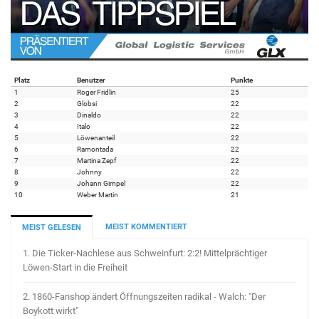
Platz
Benutzer
Punkte
1
Roger Fridlin
25
2
Globsi
22
3
Dinaldo
22
4
Italo
22
5
Löwenanteil
22
6
Ramontada
22
7
Martina Zepf
22
8
Johnny
22
9
Johann Gimpel
22
10
Weber Martin
21
MEIST KOMMENTIERT
MEIST GELESEN
1.
Die Ticker-Nachlese aus Schweinfurt: 2:2! Mittelprächtiger
Löwen-Start in die Freiheit
2.
1860-Fanshop ändert Öffnungszeiten radikal - Walch: "Der
Boykott wirkt"