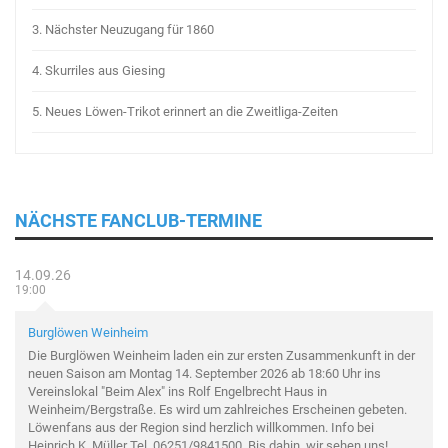
3.
Nächster Neuzugang für 1860
4.
Skurriles aus Giesing
5.
Neues Löwen-Trikot erinnert an die Zweitliga-Zeiten
NÄCHSTE FANCLUB-TERMINE
14.09.26
19:00
Burglöwen Weinheim
Die Burglöwen Weinheim laden ein zur ersten Zusammenkunft in der
neuen Saison am Montag 14. September 2026 ab 18:60 Uhr ins
Vereinslokal "Beim Alex" ins Rolf Engelbrecht Haus in
Weinheim/Bergstraße. Es wird um zahlreiches Erscheinen gebeten.
Löwenfans aus der Region sind herzlich willkommen. Info bei
Heinrich K. Müller Tel. 06251/9841500. Bis dahin, wir sehen uns!