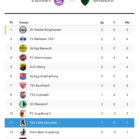
B. München II
- : -
Schweinfurt 05
Pl
Verein
Sp
T
Pkt
1
SV Wacker Burghausen
2
6
6
2
FV Illertissen 1921
2
5
6
2
SpVgg Bayreuth
2
5
6
4
FC Memmingen
2
4
6
5
DJK Vilzing
2
3
6
6
SpVgg Unterhaching
2
2
6
7
TSV Buchbach
2
4
4
8
TSV Aubstadt
1
4
3
9
SC Eltersdorf
2
0
3
10
FC Augsburg II
2
-2
3
11
TSV 1860 München
1
0
1
12
Schwaben Augsburg
2
-2
1