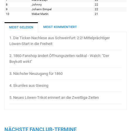
8
Johnny
22
9
Johann Gimpel
22
10
Weber Martin
21
MEIST KOMMENTIERT
MEIST GELESEN
1.
Die Ticker-Nachlese aus Schweinfurt: 2:2! Mittelprächtiger
Löwen-Start in die Freiheit
2.
1860-Fanshop ändert Öffnungszeiten radikal - Walch: "Der
Boykott wirkt"
3.
Nächster Neuzugang für 1860
4.
Skurriles aus Giesing
5.
Neues Löwen-Trikot erinnert an die Zweitliga-Zeiten
NÄCHSTE FANCLUB-TERMINE