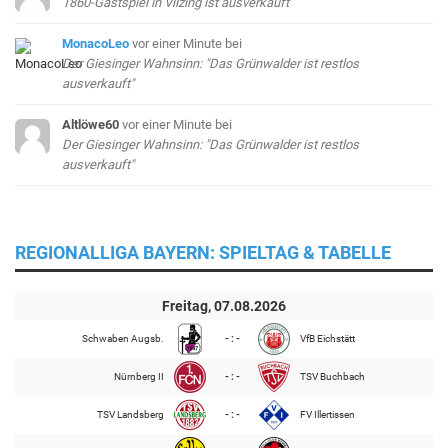
1860-Gastspiel in Vilzing ist ausverkauft
MonacoLeo
vor einer Minute
bei
Der Giesinger Wahnsinn: "Das Grünwalder ist restlos
ausverkauft"
Altlöwe60
vor einer Minute
bei
Der Giesinger Wahnsinn: "Das Grünwalder ist restlos
ausverkauft"
REGIONALLIGA BAYERN: SPIELTAG & TABELLE
Freitag, 07.08.2026
Schwaben Augsb.
- : -
VfB Eichstätt
Nürnberg II
- : -
TSV Buchbach
TSV Landsberg
- : -
FV Illertissen