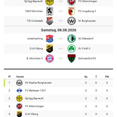
SpVgg Bayreuth
- : -
FC Memmingen
1860 München
- : -
FC Augsburg II
TSV Aubstadt
- : -
W. Burghausen
Samstag, 08.08.2026
Unterhaching
- : -
SC Eltersdorf
DJK Vilzing
- : -
Gr. Fürth II
B. München II
- : -
Schweinfurt 05
Pl
Verein
Sp
T
Pkt
1
SV Wacker Burghausen
2
6
6
2
FV Illertissen 1921
2
5
6
2
SpVgg Bayreuth
2
5
6
4
FC Memmingen
2
4
6
5
DJK Vilzing
2
3
6