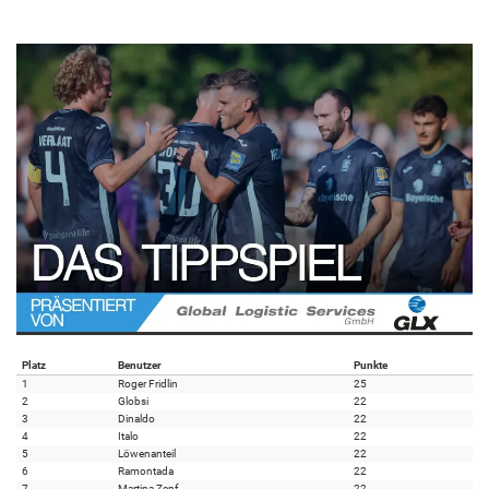
Platz
Benutzer
Punkte
1
Roger Fridlin
25
2
Globsi
22
3
Dinaldo
22
4
Italo
22
5
Löwenanteil
22
6
Ramontada
22
7
Martina Zepf
22