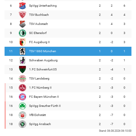
6
SpVgg Unterhaching
2
2
6
7
TSV Buchbach
2
4
4
8
TSV Aubstadt
1
4
3
9
SC Eltersdorf
2
0
3
10
FC Augsburg II
2
-2
3
11
TSV 1860 München
1
0
1
12
Schwaben Augsburg
2
-2
1
13
1.FC Schweinfurt 05
2
-4
1
14
TSV Landsberg
2
-2
0
15
1.FC Nürnberg II
2
-3
0
16
FC Bayern München II
2
-3
0
16
SpVgg Greuther Fürth II
2
-3
0
18
VfB Eichstätt
2
-7
0
18
SpVgg Ansbach
2
-7
0
Stand: 06.08.2026 06:10:00