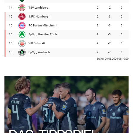
14
TSV Landsberg
2
-2
0
15
1.FC Nürnberg II
2
-3
0
16
FC Bayern München II
2
-3
0
16
SpVgg Greuther Fürth II
2
-3
0
18
VfB Eichstätt
2
-7
0
18
SpVgg Ansbach
2
-7
0
Stand: 06.08.2026 06:10:00