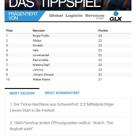
Platz
Benutzer
Punkte
1
Roger Fridlin
25
2
Globsi
22
3
Dinaldo
22
4
Italo
22
5
Löwenanteil
22
6
Ramontada
22
7
Martina Zepf
22
8
Johnny
22
9
Johann Gimpel
22
10
Weber Martin
21
MEIST KOMMENTIERT
MEIST GELESEN
1.
Die Ticker-Nachlese aus Schweinfurt: 2:2! Mittelprächtiger
Löwen-Start in die Freiheit
2.
1860-Fanshop ändert Öffnungszeiten radikal - Walch: "Der
Boykott wirkt"