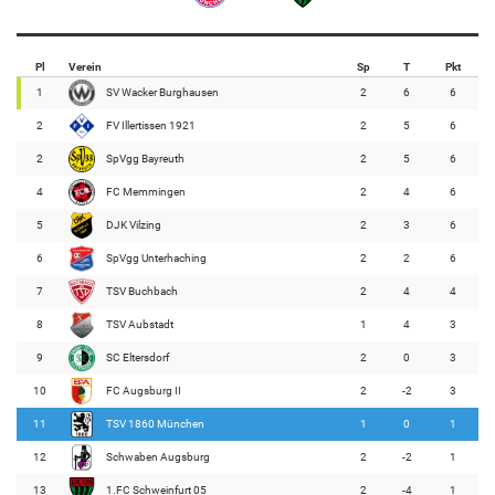
Pl
Verein
Sp
T
Pkt
1
SV Wacker Burghausen
2
6
6
2
FV Illertissen 1921
2
5
6
2
SpVgg Bayreuth
2
5
6
4
FC Memmingen
2
4
6
5
DJK Vilzing
2
3
6
6
SpVgg Unterhaching
2
2
6
7
TSV Buchbach
2
4
4
8
TSV Aubstadt
1
4
3
9
SC Eltersdorf
2
0
3
10
FC Augsburg II
2
-2
3
11
TSV 1860 München
1
0
1
12
Schwaben Augsburg
2
-2
1
13
1.FC Schweinfurt 05
2
-4
1