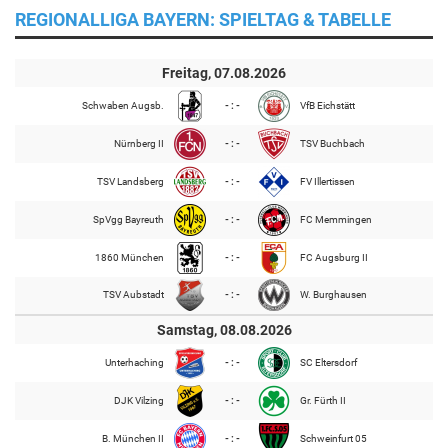
REGIONALLIGA BAYERN: SPIELTAG & TABELLE
Freitag, 07.08.2026
Schwaben Augsb.
- : -
VfB Eichstätt
Nürnberg II
- : -
TSV Buchbach
TSV Landsberg
- : -
FV Illertissen
SpVgg Bayreuth
- : -
FC Memmingen
1860 München
- : -
FC Augsburg II
TSV Aubstadt
- : -
W. Burghausen
Samstag, 08.08.2026
Unterhaching
- : -
SC Eltersdorf
DJK Vilzing
- : -
Gr. Fürth II
B. München II
- : -
Schweinfurt 05