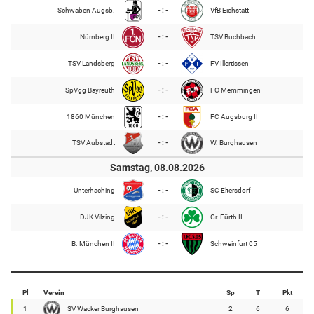
Schwaben Augsb.
- : -
VfB Eichstätt
Nürnberg II
- : -
TSV Buchbach
TSV Landsberg
- : -
FV Illertissen
SpVgg Bayreuth
- : -
FC Memmingen
1860 München
- : -
FC Augsburg II
TSV Aubstadt
- : -
W. Burghausen
Samstag, 08.08.2026
Unterhaching
- : -
SC Eltersdorf
DJK Vilzing
- : -
Gr. Fürth II
B. München II
- : -
Schweinfurt 05
Pl
Verein
Sp
T
Pkt
1
SV Wacker Burghausen
2
6
6