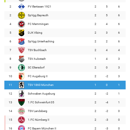
2
FV Illertissen 1921
2
5
6
2
SpVgg Bayreuth
2
5
6
4
FC Memmingen
2
4
6
5
DJK Vilzing
2
3
6
6
SpVgg Unterhaching
2
2
6
7
TSV Buchbach
2
4
4
8
TSV Aubstadt
1
4
3
9
SC Eltersdorf
2
0
3
10
FC Augsburg II
2
-2
3
11
TSV 1860 München
1
0
1
12
Schwaben Augsburg
2
-2
1
13
1.FC Schweinfurt 05
2
-4
1
14
TSV Landsberg
2
-2
0
15
1.FC Nürnberg II
2
-3
0
16
FC Bayern München II
2
-3
0