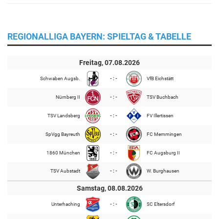
REGIONALLIGA BAYERN: SPIELTAG & TABELLE
Freitag, 07.08.2026
Schwaben Augsb.
- : -
VfB Eichstätt
Nürnberg II
- : -
TSV Buchbach
TSV Landsberg
- : -
FV Illertissen
SpVgg Bayreuth
- : -
FC Memmingen
1860 München
- : -
FC Augsburg II
TSV Aubstadt
- : -
W. Burghausen
Samstag, 08.08.2026
Unterhaching
- : -
SC Eltersdorf