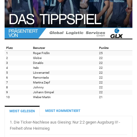
Platz
Benutzer
Punkte
1
Roger Fridlin
25
2
Globsi
22
3
Dinaldo
22
4
Italo
22
5
Löwenanteil
22
6
Ramontada
22
7
Martina Zepf
22
8
Johnny
22
9
Johann Gimpel
22
10
Weber Martin
21
MEIST KOMMENTIERT
MEIST GELESEN
1.
Die Ticker-Nachlese aus Giesing: Nur 2:2 gegen Augsburg II! -
Freiheit ohne Heimsieg