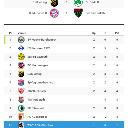
DJK Vilzing
- : -
Gr. Fürth II
B. München II
- : -
Schweinfurt 05
Pl
Verein
Sp
T
Pkt
1
SV Wacker Burghausen
2
6
6
2
FV Illertissen 1921
2
5
6
2
SpVgg Bayreuth
2
5
6
4
FC Memmingen
2
4
6
5
DJK Vilzing
2
3
6
6
SpVgg Unterhaching
2
2
6
7
TSV Buchbach
2
4
4
8
TSV Aubstadt
1
4
3
9
SC Eltersdorf
2
0
3
10
FC Augsburg II
2
-2
3
11
TSV 1860 München
1
0
1