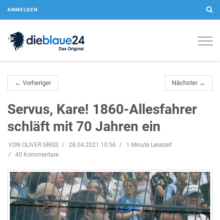
ANMELDEN
Togg
navig
← Vorheriger
Nächster →
Servus, Kare! 1860-Allesfahrer
schläft mit 70 Jahren ein
VON OLIVER GRISS
28.04.2021 10:56
1 Minute Lesezeit
40 Kommentare