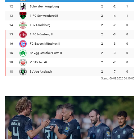
12
Schwaben Augsburg
2
-2
1
13
1.FC Schweinfurt 05
2
-4
1
14
TSV Landsberg
2
-2
0
15
1.FC Nürnberg II
2
-3
0
16
FC Bayern München II
2
-3
0
16
SpVgg Greuther Fürth II
2
-3
0
18
VfB Eichstätt
2
-7
0
18
SpVgg Ansbach
2
-7
0
Stand: 06.08.2026 06:10:00