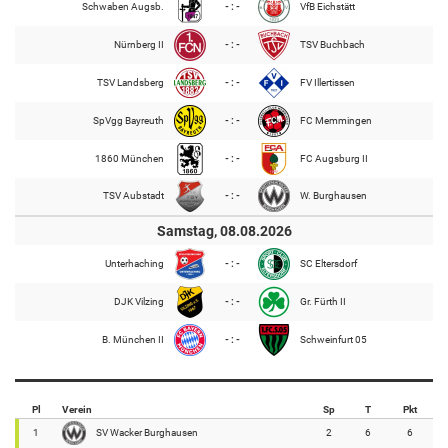
Schwaben Augsb.
- : -
VfB Eichstätt
Nürnberg II
- : -
TSV Buchbach
TSV Landsberg
- : -
FV Illertissen
SpVgg Bayreuth
- : -
FC Memmingen
1860 München
- : -
FC Augsburg II
TSV Aubstadt
- : -
W. Burghausen
Samstag, 08.08.2026
Unterhaching
- : -
SC Eltersdorf
DJK Vilzing
- : -
Gr. Fürth II
B. München II
- : -
Schweinfurt 05
Pl
Verein
Sp
T
Pkt
1
SV Wacker Burghausen
2
6
6