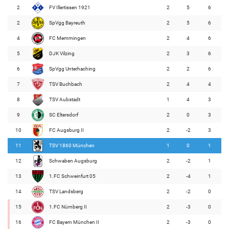
2
FV Illertissen 1921
2
5
6
2
SpVgg Bayreuth
2
5
6
4
FC Memmingen
2
4
6
5
DJK Vilzing
2
3
6
6
SpVgg Unterhaching
2
2
6
7
TSV Buchbach
2
4
4
8
TSV Aubstadt
1
4
3
9
SC Eltersdorf
2
0
3
10
FC Augsburg II
2
-2
3
11
TSV 1860 München
1
0
1
12
Schwaben Augsburg
2
-2
1
13
1.FC Schweinfurt 05
2
-4
1
14
TSV Landsberg
2
-2
0
15
1.FC Nürnberg II
2
-3
0
16
FC Bayern München II
2
-3
0