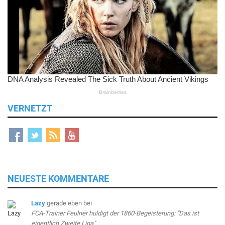
VERNETZT
NEUESTE KOMMENTARE
Lazy
gerade eben
bei
FCA-Trainer Feulner huldigt der 1860-Begeisterung: "Das ist
eigentlich Zweite Liga"