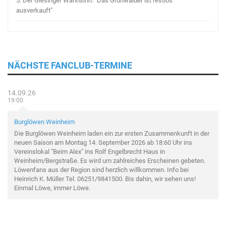
5.
Der Giesinger Wahnsinn: "Das Grünwalder ist restlos
ausverkauft"
NÄCHSTE FANCLUB-TERMINE
14.09.26
19:00
Burglöwen Weinheim
Die Burglöwen Weinheim laden ein zur ersten Zusammenkunft in der
neuen Saison am Montag 14. September 2026 ab 18:60 Uhr ins
Vereinslokal "Beim Alex" ins Rolf Engelbrecht Haus in
Weinheim/Bergstraße. Es wird um zahlreiches Erscheinen gebeten.
Löwenfans aus der Region sind herzlich willkommen. Info bei
Heinrich K. Müller Tel. 06251/9841500. Bis dahin, wir sehen uns!
Einmal Löwe, immer Löwe.