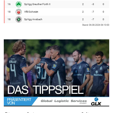
16
SpVgg Greuther Fürth II
2
-3
0
18
VfB Eichstätt
2
-7
0
18
SpVgg Ansbach
2
-7
0
Stand: 06.08.2026 06:10:00