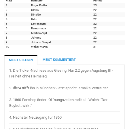
Platz
Benutzer
Punkte
1
Roger Fridlin
25
2
Globsi
22
3
Dinaldo
22
4
Italo
22
5
Löwenanteil
22
6
Ramontada
22
7
Martina Zepf
22
8
Johnny
22
9
Johann Gimpel
22
10
Weber Martin
21
MEIST KOMMENTIERT
MEIST GELESEN
1.
Die Ticker-Nachlese aus Giesing: Nur 2:2 gegen Augsburg II! -
Freiheit ohne Heimsieg
2.
db24 trifft ihn in München: Jetzt spricht Ismaiks Vertrauter
3.
1860-Fanshop ändert Öffnungszeiten radikal - Walch: "Der
Boykott wirkt"
4.
Nächster Neuzugang für 1860