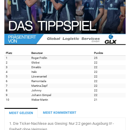
Platz
Benutzer
Punkte
1
Roger Fridlin
25
2
Globsi
22
3
Dinaldo
22
4
Italo
22
5
Löwenanteil
22
6
Ramontada
22
7
Martina Zepf
22
8
Johnny
22
9
Johann Gimpel
22
10
Weber Martin
21
MEIST KOMMENTIERT
MEIST GELESEN
1.
Die Ticker-Nachlese aus Giesing: Nur 2:2 gegen Augsburg II! -
Freiheit ohne Heimsieg