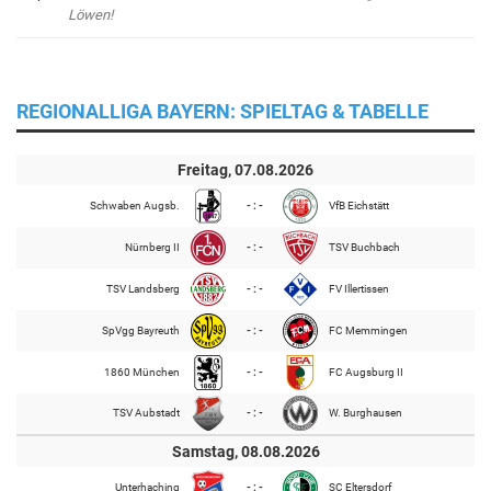
Löwen!
REGIONALLIGA BAYERN: SPIELTAG & TABELLE
Freitag, 07.08.2026
Schwaben Augsb.
- : -
VfB Eichstätt
Nürnberg II
- : -
TSV Buchbach
TSV Landsberg
- : -
FV Illertissen
SpVgg Bayreuth
- : -
FC Memmingen
1860 München
- : -
FC Augsburg II
TSV Aubstadt
- : -
W. Burghausen
Samstag, 08.08.2026
Unterhaching
- : -
SC Eltersdorf