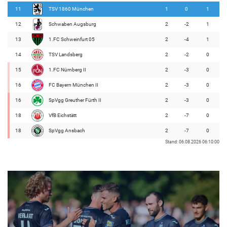
11
TSV 1860 München
1
0
1
12
Schwaben Augsburg
2
-2
1
13
1.FC Schweinfurt 05
2
-4
1
14
TSV Landsberg
2
-2
0
15
1.FC Nürnberg II
2
-3
0
16
FC Bayern München II
2
-3
0
16
SpVgg Greuther Fürth II
2
-3
0
18
VfB Eichstätt
2
-7
0
18
SpVgg Ansbach
2
-7
0
Stand: 06.08.2026 06:10:00