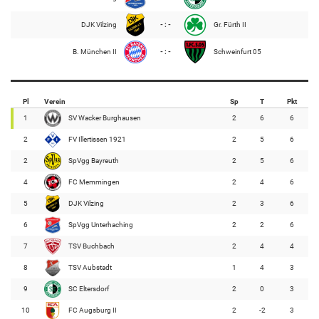
DJK Vilzing
- : -
Gr. Fürth II
B. München II
- : -
Schweinfurt 05
Pl
Verein
Sp
T
Pkt
1
SV Wacker Burghausen
2
6
6
2
FV Illertissen 1921
2
5
6
2
SpVgg Bayreuth
2
5
6
4
FC Memmingen
2
4
6
5
DJK Vilzing
2
3
6
6
SpVgg Unterhaching
2
2
6
7
TSV Buchbach
2
4
4
8
TSV Aubstadt
1
4
3
9
SC Eltersdorf
2
0
3
10
FC Augsburg II
2
-2
3