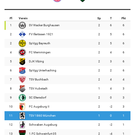
Pl
Verein
Sp
T
Pkt
1
SV Wacker Burghausen
2
6
6
2
FV Illertissen 1921
2
5
6
2
SpVgg Bayreuth
2
5
6
4
FC Memmingen
2
4
6
5
DJK Vilzing
2
3
6
6
SpVgg Unterhaching
2
2
6
7
TSV Buchbach
2
4
4
8
TSV Aubstadt
1
4
3
9
SC Eltersdorf
2
0
3
10
FC Augsburg II
2
-2
3
11
TSV 1860 München
1
0
1
12
Schwaben Augsburg
2
-2
1
13
1.FC Schweinfurt 05
2
-4
1