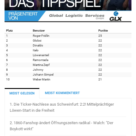
Platz
Benutzer
Punkte
1
Roger Fridlin
25
2
Globsi
22
3
Dinaldo
22
4
Italo
22
5
Löwenanteil
22
6
Ramontada
22
7
Martina Zepf
22
8
Johnny
22
9
Johann Gimpel
22
10
Weber Martin
21
MEIST KOMMENTIERT
MEIST GELESEN
1.
Die Ticker-Nachlese aus Schweinfurt: 2:2! Mittelprächtiger
Löwen-Start in die Freiheit
2.
1860-Fanshop ändert Öffnungszeiten radikal - Walch: "Der
Boykott wirkt"