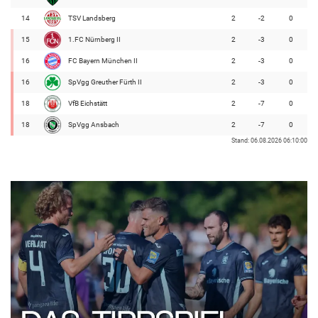
14
TSV Landsberg
2
-2
0
15
1.FC Nürnberg II
2
-3
0
16
FC Bayern München II
2
-3
0
16
SpVgg Greuther Fürth II
2
-3
0
18
VfB Eichstätt
2
-7
0
18
SpVgg Ansbach
2
-7
0
Stand: 06.08.2026 06:10:00