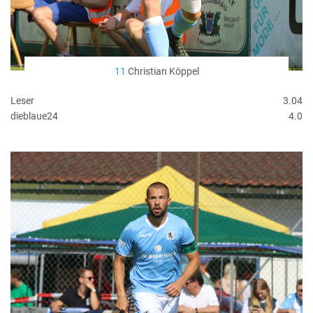
11
Christian Köppel
Leser
3.04
dieblaue24
4.0