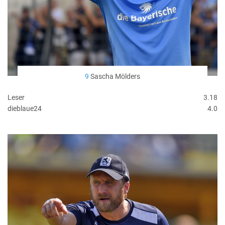
9
Sascha Mölders
Leser
3.18
dieblaue24
4.0