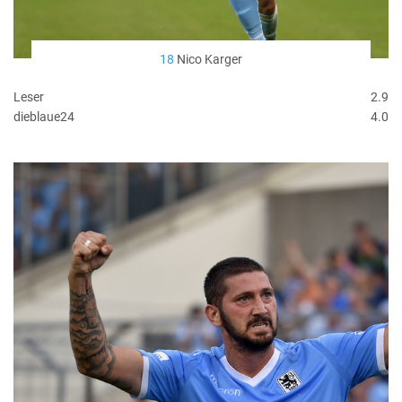
18
Nico Karger
Leser
2.9
dieblaue24
4.0