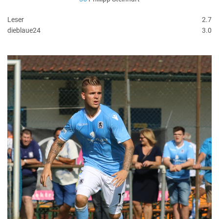
Leser
2.7
dieblaue24
3.0