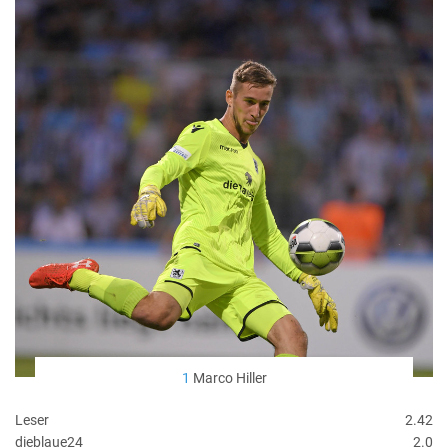
1
Marco Hiller
Leser
2.42
dieblaue24
2.0