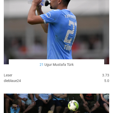
21
Ugur Mustafa Türk
Leser
3.73
dieblaue24
5.0