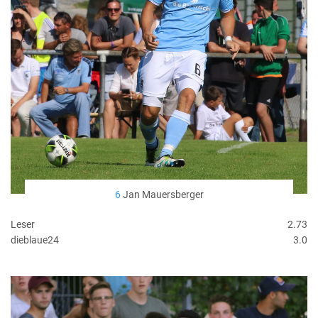
6
Jan Mauersberger
Leser
2.73
dieblaue24
3.0