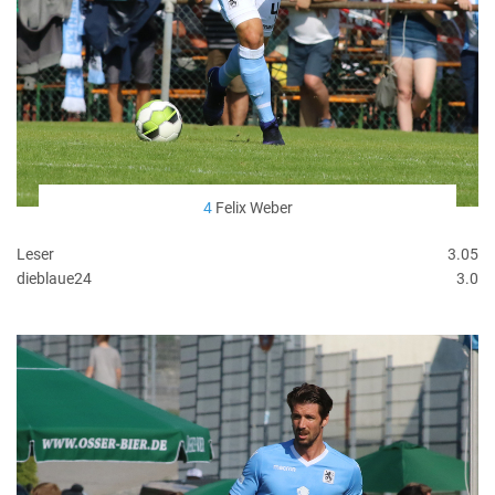
4
Felix Weber
Leser
3.05
dieblaue24
3.0