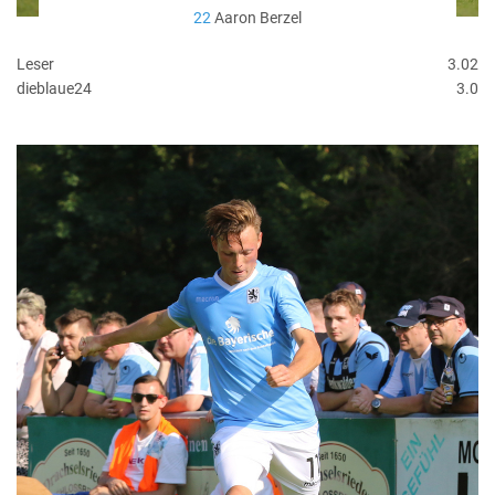
22
Aaron Berzel
Leser
3.02
dieblaue24
3.0